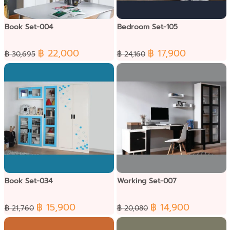
Book Set-004
Bedroom Set-105
฿ 22,000
฿ 17,900
฿ 30,695
฿ 24,160
Book Set-034
Working Set-007
฿ 15,900
฿ 14,900
฿ 21,760
฿ 20,080