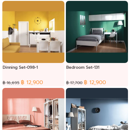
Dinning Set-098-1
Bedroom Set-131
฿ 12,900
฿ 12,900
฿ 16,695
฿ 17,700