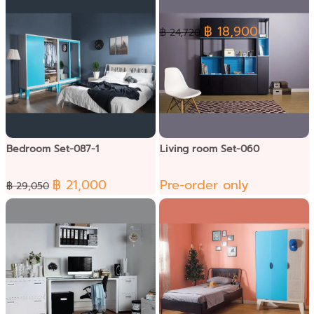
฿ 18,900
฿ 24,720
Bedroom Set-087-1
Living room Set-060
฿ 21,000
Pre-order only
฿ 29,050