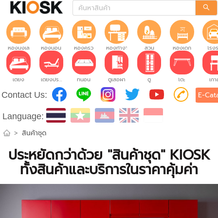
ห้องนั่งเล่น
ห้องนอน
ห้องครัว
ห้องทำงาน
สวน
ห้องเด็ก
โรง
เตียง
เตียงปรับระดับ
ที่นอน
ตู้เสื้อผ้า
ตู้
โต๊ะ
เก้าอ
Contact Us:
E-Cat
Language:
>
สินค้าชุด
ประหยัดกว่าด้วย "สินค้าชุด" KIOSK
ทั้งสินค้าและบริการในราคาคุ้มค่า