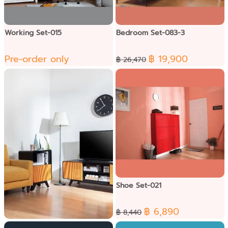
Working Set-015
Bedroom Set-083-3
Pre-order only
฿ 19,900
฿ 26,470
Shoe Set-021
฿ 6,890
฿ 8,440
Punto living Set-090-3