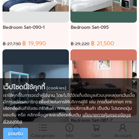
Bedroom Set-090-1
Bedroom Set-095
฿ 19,990
฿ 21,500
฿ 27,730
฿ 29,220
เว็ปไซดนี้ใช้คุกกี้
(cookies)
เราใช้คุกกี้ในการจดจำผู้ใช้งาน โดยไม่ได้จัดเก็บข้อมูลส่วนบุคคล(ยกเว้นเมื่อ
มีการสมัครสมาชิก) เพื่อช่วยในการให้บริการผู้ใช้ เช่น การตั้งค่าภาษา การ
เลือกซื้อสินค้าในตระกร้าสินค้า การเสนอบริการสินค้า เป็นต้น โปรดกดปุ่ม
ยอมรับ หรือ คลิกเพื่อดูรายละเอียดเพิ่มเติม
นโยบายการคุ้มครองข้อมูล
Bedroom Set-087-7
ส่วนบุคคล
ยอมรับ
฿ 12,900
Home
Categories
Info
Cart
Account
฿ 17,460