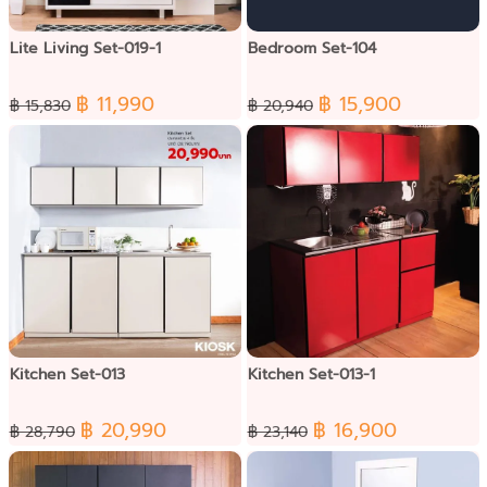
Lite Living Set-019-1
Bedroom Set-104
฿ 11,990
฿ 15,900
฿ 15,830
฿ 20,940
Kitchen Set-013
Kitchen Set-013-1
฿ 20,990
฿ 16,900
฿ 28,790
฿ 23,140