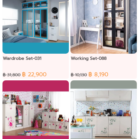
Wardrobe Set-031
Working Set-088
฿ 22,900
฿ 8,190
฿ 31,800
฿ 10,130