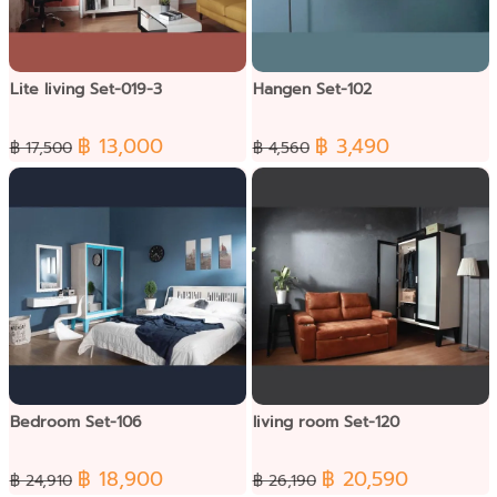
Lite living Set-019-3
Hangen Set-102
฿ 13,000
฿ 3,490
฿ 17,500
฿ 4,560
Bedroom Set-106
living room Set-120
฿ 18,900
฿ 20,590
฿ 24,910
฿ 26,190