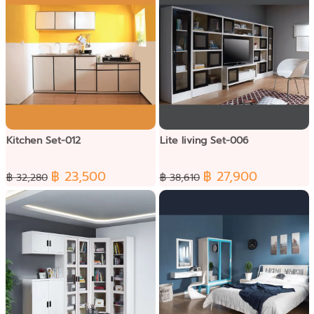
Kitchen Set-012
Lite living Set-006
฿ 23,500
฿ 27,900
฿ 32,280
฿ 38,610