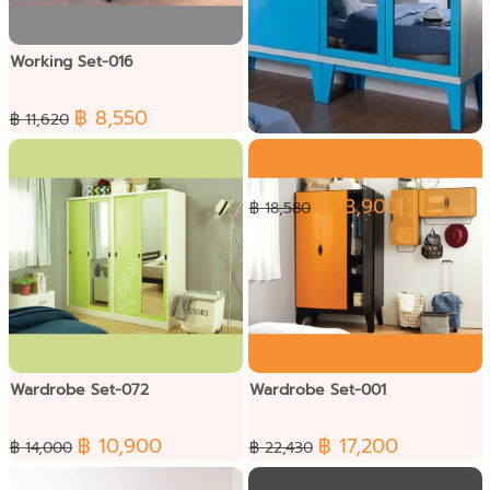
Working Set-016
฿ 8,550
฿ 11,620
Wardrobe Set-025
฿ 13,900
฿ 18,580
Wardrobe Set-072
Wardrobe Set-001
฿ 10,900
฿ 17,200
฿ 14,000
฿ 22,430