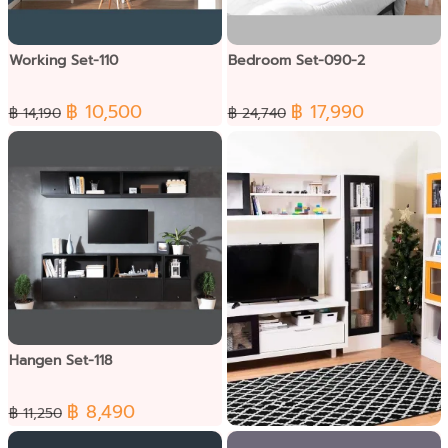
Working Set-110
Bedroom Set-090-2
฿ 10,500
฿ 17,990
฿ 14,190
฿ 24,740
Hangen Set-118
฿ 8,490
฿ 11,250
Lite Living Set-019