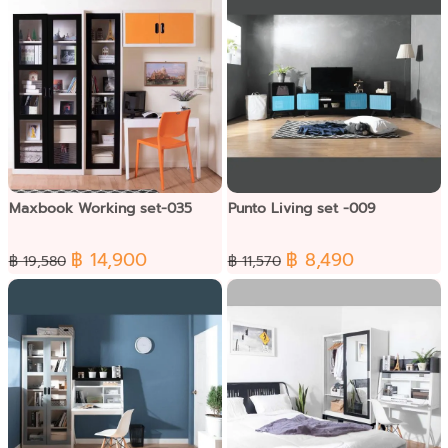
Maxbook Working set-035
Punto Living set -009
฿ 14,900
฿ 8,490
฿ 19,580
฿ 11,570