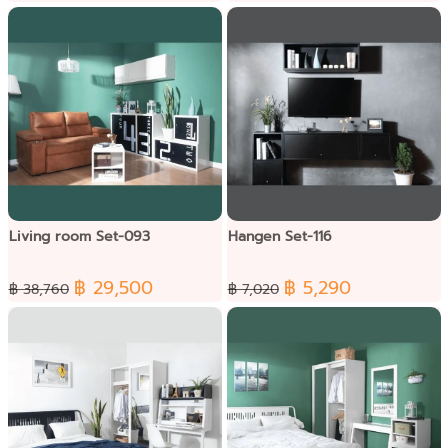
Living room Set-093
Hangen Set-116
฿ 29,500
฿ 5,290
฿ 38,760
฿ 7,020