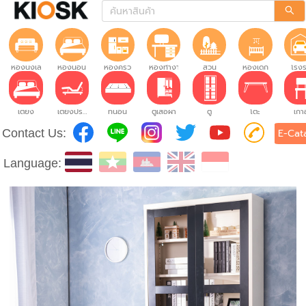
ห้องนั่งเล่น
ห้องนอน
ห้องครัว
ห้องทำงาน
สวน
ห้องเด็ก
โรง
เตียง
เตียงปรับระดับ
ที่นอน
ตู้เสื้อผ้า
ตู้
โต๊ะ
เก้าอ
Contact Us:
E-Cat
Language: