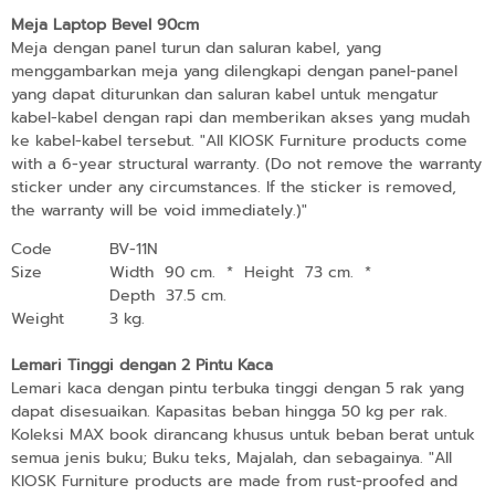
Meja Laptop Bevel 90cm
Meja dengan panel turun dan saluran kabel, yang
menggambarkan meja yang dilengkapi dengan panel-panel
yang dapat diturunkan dan saluran kabel untuk mengatur
kabel-kabel dengan rapi dan memberikan akses yang mudah
ke kabel-kabel tersebut. "All KIOSK Furniture products come
with a 6-year structural warranty. (Do not remove the warranty
sticker under any circumstances. If the sticker is removed,
the warranty will be void immediately.)"
Code
BV-11N
Size
Width 90 cm.
*
Height 73 cm.
*
Depth 37.5 cm.
Weight
3 kg.
Lemari Tinggi dengan 2 Pintu Kaca
Lemari kaca dengan pintu terbuka tinggi dengan 5 rak yang
dapat disesuaikan. Kapasitas beban hingga 50 kg per rak.
Koleksi MAX book dirancang khusus untuk beban berat untuk
semua jenis buku; Buku teks, Majalah, dan sebagainya. "All
KIOSK Furniture products are made from rust-proofed and