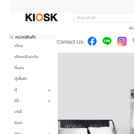
ห้อ
หมวดสินค้า
Contact Us:
เตียง
เตียงปรับระดับ
ที่นอน
ตู้เสื้อผ้า
ตู้
โต๊ะ
เก้าอี้
โซฟา
ครัว