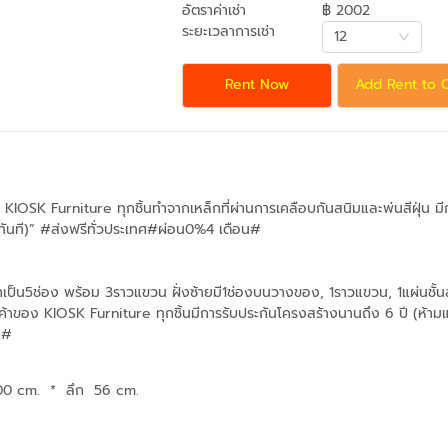
อัตราค่าเช่า
฿ 2002
ระยะเวลาการเช่า
12
Rent Now
Add Rent to 
ง KIOSK Furniture ทุกชิ้นทำจากเหล็กที่ผ่านการเคลือบกันสนิมและพ่นสีฝุ่น 
ทันที)” #ส่งฟรีทั่วประเทศ#ผ่อน0%4 เดือน#
ยกเป็น5ช่อง พร้อม 3ราวแขวน ฝั่งซ้ายมี1ช่องบนวางของ, 1ราวแขวน, 1แผ่นชั้
ค้าของ KIOSK Furniture ทุกชิ้นมีการรับประกันโครงสร้างนานถึง 6 ปี (ห้า
น#
00 cm.
*
ลึก 56 cm.