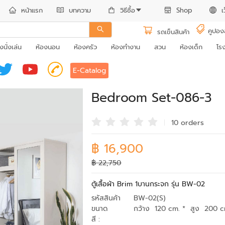
หน้าแรก
บทความ
วิธีซื้อ
Shop
เ
คูปอง
รถเข็นสินค้า
งนั่งเล่น
ห้องนอน
ห้องครัว
ห้องทำงาน
สวน
ห้องเด็ก
โร
E-Catalog
Bedroom Set-086-3
10 order
s
฿ 16,900
฿ 22,750
ตู้เสื้อผ้า Brim 1บานกระจก รุ่น BW-02
รหัสสินค้า
BW-02(S)
ขนาด
กว้าง 120 cm. * สูง 200 c
สี :