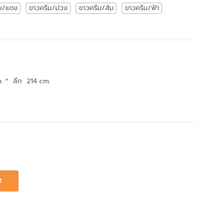
ีม/แดง
ขาวครีม/ม่วง
ขาวครีม/ส้ม
ขาวครีม/ฟ้า
. * ลึก 214 cm.
t