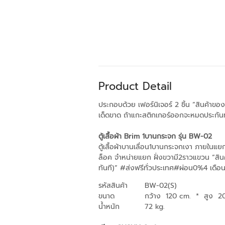
Product Detail
ประกอบด้วย เฟอร์นิเจอร์ 2 ชิ้น “สินค้าขอ
เด็ดขาด ถ้าแกะสติกเกอร์ออกจะหมดประกัน
ตู้เสื้อผ้า Brim 1บานกระจก รุ่น BW-02
ตู้เสื้อผ้าบานเลื่อน1บานกระจกเงา ภายในแ
ล็อค จำหน่ายแยก ฝั่งขวามี2ราวแขวน “สิน
ทันที)” #ส่งฟรีทั่วประเทศ#ผ่อน0%4 เดือ
รหัสสินค้า
BW-02(S)
ขนาด
กว้าง 120 cm.
*
สูง 2
น้ำหนัก
72 kg.