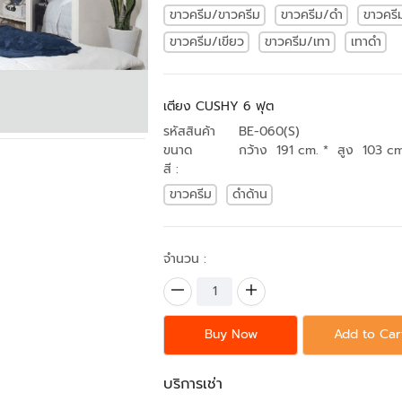
ขาวครีม/ขาวครีม
ขาวครีม/ดำ
ขาวคร
ขาวครีม/เขียว
ขาวครีม/เทา
เทาดำ
เตียง CUSHY 6 ฟุต
รหัสสินค้า
BE-060(S)
ขนาด
กว้าง 191 cm. * สูง 103 cm
สี :
ขาวครีม
ดำด้าน
จำนวน :
Buy Now
Add to Car
บริการเช่า