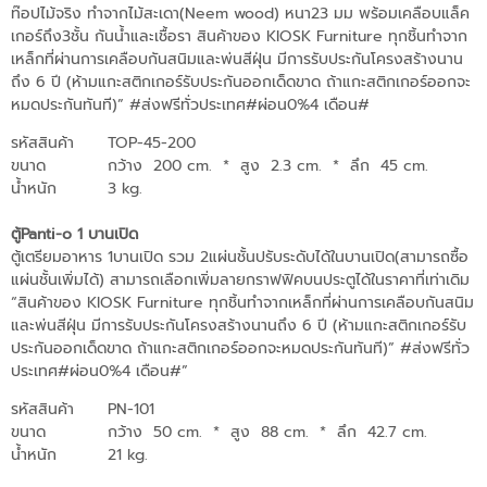
ท๊อปไม้จริง ทำจากไม้สะเดา(Neem wood) หนา23 มม พร้อมเคลือบแล็ค
เกอร์ถึง3ชั้น กันน้ำและเชื้อรา สินค้าของ KIOSK Furniture ทุกชิ้นทำจาก
เหล็กที่ผ่านการเคลือบกันสนิมและพ่นสีฝุ่น มีการรับประกันโครงสร้างนาน
ถึง 6 ปี (ห้ามแกะสติกเกอร์รับประกันออกเด็ดขาด ถ้าแกะสติกเกอร์ออกจะ
หมดประกันทันที)” #ส่งฟรีทั่วประเทศ#ผ่อน0%4 เดือน#
รหัสสินค้า
TOP-45-200
ขนาด
กว้าง 200 cm.
*
สูง 2.3 cm.
*
ลึก 45 cm.
น้ำหนัก
3 kg.
ตู้Panti-o 1 บานเปิด
ตู้เตรียมอาหาร 1บานเปิด รวม 2แผ่นชั้นปรับระดับได้ในบานเปิด(สามารถซื้อ
แผ่นชั้นเพิ่มได้) สามารถเลือกเพิ่มลายกราฟฟิคบนประตูได้ในราคาที่เท่าเดิม
“สินค้าของ KIOSK Furniture ทุกชิ้นทำจากเหล็กที่ผ่านการเคลือบกันสนิม
และพ่นสีฝุ่น มีการรับประกันโครงสร้างนานถึง 6 ปี (ห้ามแกะสติกเกอร์รับ
ประกันออกเด็ดขาด ถ้าแกะสติกเกอร์ออกจะหมดประกันทันที)” #ส่งฟรีทั่ว
ประเทศ#ผ่อน0%4 เดือน#”
รหัสสินค้า
PN-101
ขนาด
กว้าง 50 cm.
*
สูง 88 cm.
*
ลึก 42.7 cm.
น้ำหนัก
21 kg.