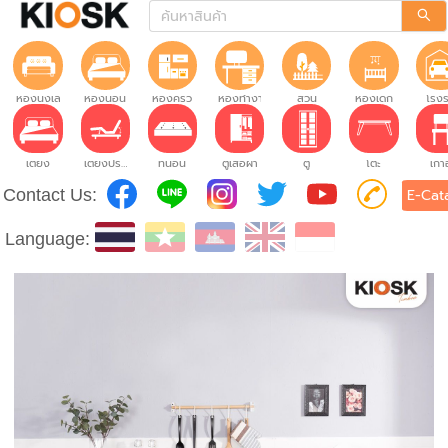
ห้องนั่งเล่น
ห้องนอน
ห้องครัว
ห้องทำงาน
สวน
ห้องเด็ก
โรง
เตียง
เตียงปรับระดับ
ที่นอน
ตู้เสื้อผ้า
ตู้
โต๊ะ
เก้าอ
Contact Us:
E-Cat
Language: