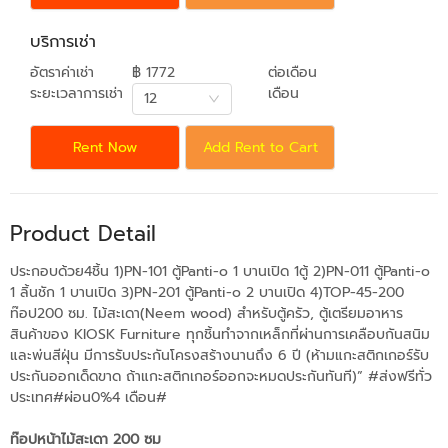
บริการเช่า
อัตราค่าเช่า
฿ 1772
ต่อเดือน
ระยะเวลาการเช่า
เดือน
12
Rent Now
Add Rent to Cart
Product Detail
ประกอบด้วย4ชิ้น 1)PN-101 ตู้Panti-o 1 บานเปิด 1ตู้ 2)PN-011 ตู้Panti-o
1 ลิ้นชัก 1 บานเปิด 3)PN-201 ตู้Panti-o 2 บานเปิด 4)TOP-45-200
ท๊อป200 ซม. ไม้สะเดา(Neem wood) สำหรับตู้ครัว, ตู้เตรียมอาหาร
สินค้าของ KIOSK Furniture ทุกชิ้นทำจากเหล็กที่ผ่านการเคลือบกันสนิม
และพ่นสีฝุ่น มีการรับประกันโครงสร้างนานถึง 6 ปี (ห้ามแกะสติกเกอร์รับ
ประกันออกเด็ดขาด ถ้าแกะสติกเกอร์ออกจะหมดประกันทันที)” #ส่งฟรีทั่ว
ประเทศ#ผ่อน0%4 เดือน#
ท๊อปหน้าไม้สะเดา 200 ซม