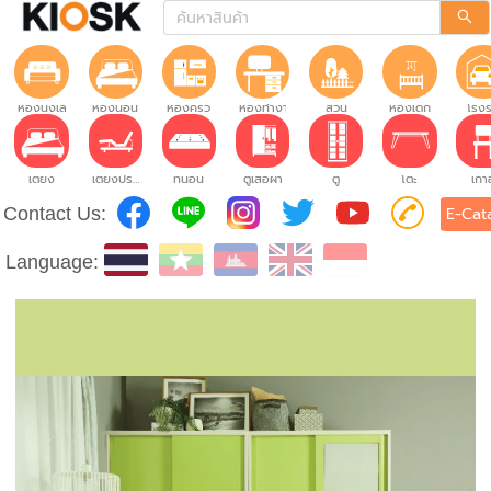
ห้องนั่งเล่น
ห้องนอน
ห้องครัว
ห้องทำงาน
สวน
ห้องเด็ก
โรง
เตียง
เตียงปรับระดับ
ที่นอน
ตู้เสื้อผ้า
ตู้
โต๊ะ
เก้าอ
Contact Us:
E-Cat
Language: