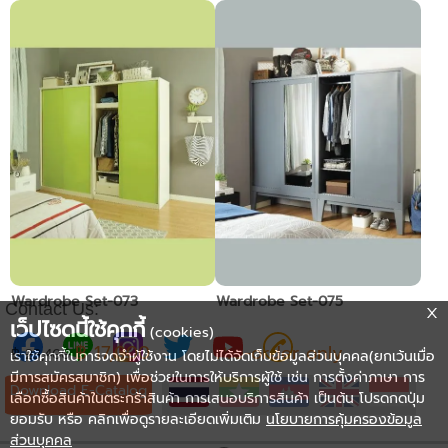
Wardrobe Set-073
Wardrobe Set-075
Contact Us:
เว็ปไซดนี้ใช้คุกกี้
(cookies)
฿ 17,000
Pre-order only
฿ 23,400
เราใช้คุกกี้ในการจดจำผู้ใช้งาน โดยไม่ได้จัดเก็บข้อมูลส่วนบุคคล(ยกเว้นเมื่อ
มีการสมัครสมาชิก) เพื่อช่วยในการให้บริการผู้ใช้ เช่น การตั้งค่าภาษา การ
Download E-Catalog
เลือกซื้อสินค้าในตระกร้าสินค้า การเสนอบริการสินค้า เป็นต้น โปรดกดปุ่ม
ยอมรับ หรือ คลิกเพื่อดูรายละเอียดเพิ่มเติม
นโยบายการคุ้มครองข้อมูล
ส่วนบุคคล