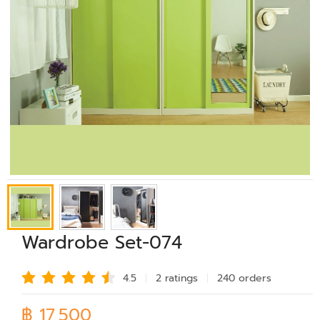
Wardrobe Set-074
4.5
2 rating
s
240 order
s
฿ 17,500