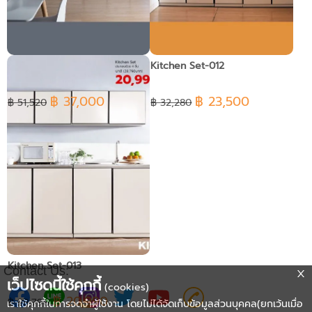
Kitchen Set-010
Kitchen Set-012
฿ 37,000
฿ 23,500
฿ 51,520
฿ 32,280
Kitchen Set-013
Contact Us:
เว็ปไซดนี้ใช้คุกกี้
(cookies)
฿ 20,990
฿ 28,790
เราใช้คุกกี้ในการจดจำผู้ใช้งาน โดยไม่ได้จัดเก็บข้อมูลส่วนบุคคล(ยกเว้นเมื่อ