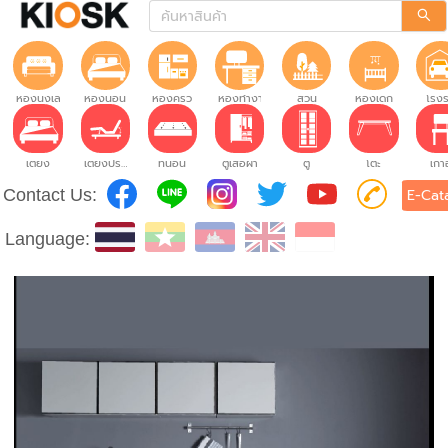
ห้องนั่งเล่น
ห้องนอน
ห้องครัว
ห้องทำงาน
สวน
ห้องเด็ก
โรง
เตียง
เตียงปรับระดับ
ที่นอน
ตู้เสื้อผ้า
ตู้
โต๊ะ
เก้าอ
Contact Us:
E-Cat
Language: