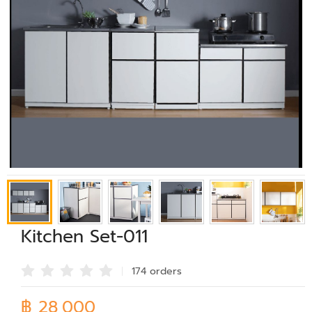
Kitchen Set-011
174 order
s
฿ 28,000