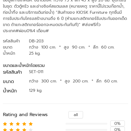
ข้อมูลทางเทคนิค: ขนาดซิงค์: กว้าง 75 x ลึก 45 x สูง 20 ซม. อุปกรณ์
ในชุด: ตัวตู้ครัว และอ่างซิงค์สแตนเลส (หมายเหตุ: ราคานี้ไม่รวมก๊อกน้ำ,
ท่อน้ำทิ้ง และบริการเดินท่อน้ำ) “สินค้าของ KIOSK Furniture ทุกชิ้นมี
การรับประกันโครงสร้างนานถึง 6 ปี (ห้ามแกะสติกเกอร์รับประกันออกเด็ด
ขาด ถ้าแกะสติกเกอร์ออกจะหมดประกันทันที)” #ส่งฟรีทั่ว
ประเทศ#ผ่อน0%4 เดือน#
รหัสสินค้า
DB-203
ขนาด
กว้าง 100 cm.
*
สูง 90 cm.
*
ลึก 60 cm.
น้ำหนัก
25 kg.
ขนาดและน้ำหนักโดยรวม
รหัสสินค้า
SET-011
ขนาด
กว้าง 300 cm.
*
สูง 200 cm.
*
ลึก 60 cm.
น้ำหนัก
129 kg.
Rating and Reviews
all
0%
0%