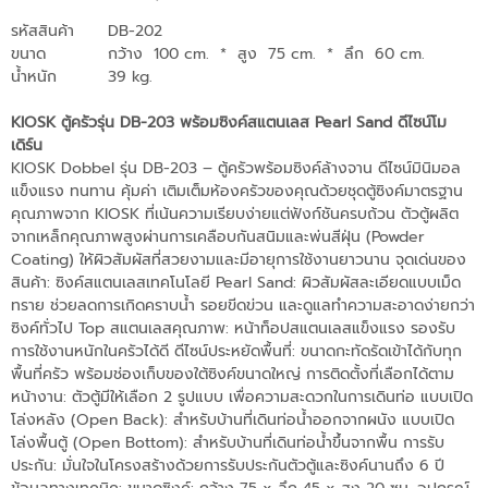
รหัสสินค้า
DB-202
ขนาด
กว้าง 100 cm.
*
สูง 75 cm.
*
ลึก 60 cm.
น้ำหนัก
39 kg.
KIOSK ตู้ครัวรุ่น DB-203 พร้อมซิงค์สแตนเลส Pearl Sand ดีไซน์โม
เดิร์น
KIOSK Dobbel รุ่น DB-203 – ตู้ครัวพร้อมซิงค์ล้างจาน ดีไซน์มินิมอล
แข็งแรง ทนทาน คุ้มค่า เติมเต็มห้องครัวของคุณด้วยชุดตู้ซิงค์มาตรฐาน
คุณภาพจาก KIOSK ที่เน้นความเรียบง่ายแต่ฟังก์ชันครบถ้วน ตัวตู้ผลิต
จากเหล็กคุณภาพสูงผ่านการเคลือบกันสนิมและพ่นสีฝุ่น (Powder
Coating) ให้ผิวสัมผัสที่สวยงามและมีอายุการใช้งานยาวนาน จุดเด่นของ
สินค้า: ซิงค์สแตนเลสเทคโนโลยี Pearl Sand: ผิวสัมผัสละเอียดแบบเม็ด
ทราย ช่วยลดการเกิดคราบน้ำ รอยขีดข่วน และดูแลทำความสะอาดง่ายกว่า
ซิงค์ทั่วไป Top สแตนเลสคุณภาพ: หน้าท็อปสแตนเลสแข็งแรง รองรับ
การใช้งานหนักในครัวได้ดี ดีไซน์ประหยัดพื้นที่: ขนาดกะทัดรัดเข้าได้กับทุก
พื้นที่ครัว พร้อมช่องเก็บของใต้ซิงค์ขนาดใหญ่ การติดตั้งที่เลือกได้ตาม
หน้างาน: ตัวตู้มีให้เลือก 2 รูปแบบ เพื่อความสะดวกในการเดินท่อ แบบเปิด
โล่งหลัง (Open Back): สำหรับบ้านที่เดินท่อน้ำออกจากผนัง แบบเปิด
โล่งพื้นตู้ (Open Bottom): สำหรับบ้านที่เดินท่อน้ำขึ้นจากพื้น การรับ
ประกัน: มั่นใจในโครงสร้างด้วยการรับประกันตัวตู้และซิงค์นานถึง 6 ปี