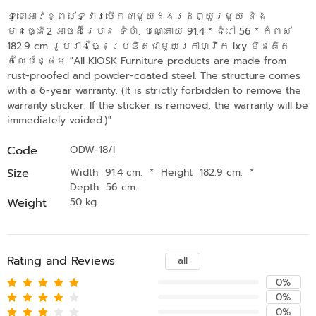
ទូខោអាវខ្ពស់ទ្វារបើកជាមួយដងរដព្យួរមួយ​ និង
មានធ្នើ2​ អាចស៊ីរេបាន ទំហំ: បណ្តោយ 91.4 * ជំរៅ 56 * កំពស់
182.9 cm រូបរាងច្នៃប្រឌិតជាមួយក្រាហ្វិក lxy​ មិនគិត
តំលៃបន្ថែម "All KIOSK Furniture products are made from
rust-proofed and powder-coated steel. The structure comes
with a 6-year warranty. (It is strictly forbidden to remove the
warranty sticker. If the sticker is removed, the warranty will be
immediately voided.)"
Code
ODW-18/I
Size
Width 91.4 cm.
*
Height 182.9 cm.
*
Depth 56 cm.
Weight
50 kg.
Rating and Reviews
all
0%
0%
0%