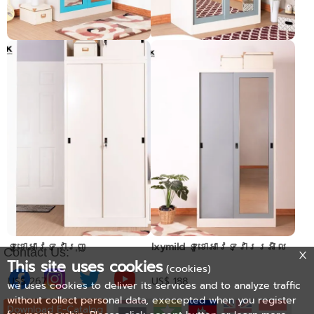
Glass-door wardrobe
Mirror glass sliding
wardrobe
Pre-order only
Pre-order only
ទូខោអាវទ្វារុញ
Ixymild ទូខោអាវទ្វាររអិល
Contact Us:
This site uses cookies
(cookies)
US$ 267
US$ 188
we uses cookies to deliver its services and to analyze traffic
without collect personal data, execepted when you register
Download E-Catalog