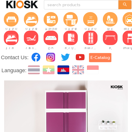
បន្ទប់ទទួលភ្ញៀវ
បន្ទប់គេង
ផ្ទះបាយ
បន្ទប់ធ្វើការ
បន្ទប់កុមារ
សួន
យានដ
គ្រែ
គ្រែដែលអាចលៃតម្រូវបាន។
ពូក
តុរប្យួរខោឤវ
គណៈរដ្ឋមន្រ្តី
តុ
Contact Us:
E-Catalog
Language: