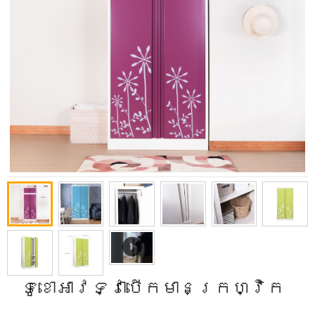
ទូខោអាវទ្វាបើកមានក្រហ្វិក