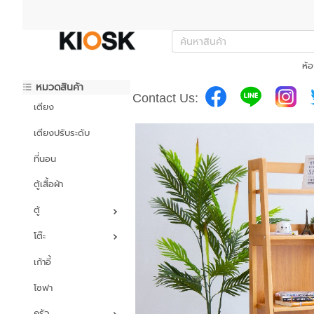
ห้อ
หมวดสินค้า
Contact Us:
เตียง
เตียงปรับระดับ
ที่นอน
ตู้เสื้อผ้า
ตู้
โต๊ะ
เก้าอี้
โซฟา
ครัว