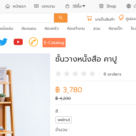
หน้าแรก
บทความ
วิธีซื้อ
Shop
เ
คูปอง
รถเข็นสินค้า
งนั่งเล่น
ห้องนอน
ห้องครัว
ห้องทำงาน
สวน
ห้องเด็ก
โร
E-Catalog
ชั้นวางหนัังสือ คาปู
8 order
s
฿ 3,780
฿ 4,200
สี :
walnut
จำนวน :