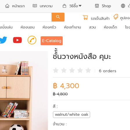
หน้าแรก
บทความ
วิธีซื้อ
Shop
เ
คูปอง
รถเข็นสินค้า
งนั่งเล่น
ห้องนอน
ห้องครัว
ห้องทำงาน
สวน
ห้องเด็ก
โร
E-Catalog
ชั้ั้นวางหนังสือ คุมะ
6 order
s
฿ 4,300
฿ 4,800
สี :
walnut/white oak
จำนวน :