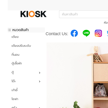
ห้อ
หมวดสินค้า
Contact Us:
เตียง
เตียงปรับระดับ
ที่นอน
ตู้เสื้อผ้า
ตู้
โต๊ะ
เก้าอี้
โซฟา
ครัว