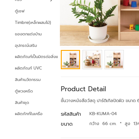
ตู้เซฟ
Timbre(เหล็กผสมไม้)
ของตกแต่งบ้าน
อุปกรณ์เสริม
ผลิตภัณฑ์เป็นมิตรต่อสิ่งแวดล้อม
ผลิตภัณฑ์ UVC
สินค้านวัตกรรม
Product Detail
ตู้พวงหรีด
ชั้นวางหนังสือวัสดุ ปาร์ติเกิลปิดผิว ขนา
สินค้าชุด
รหัสสินค้า
KB-KUMA-04
ผลิตภัฑฑ์ในเครือ
ขนาด
กว้าง 66 cm.
*
สูง 13