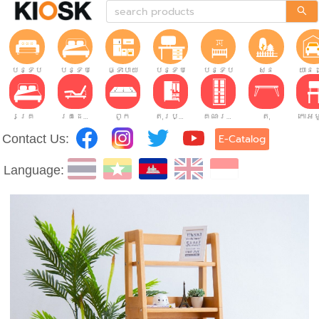
បន្ទប់ទទួលភ្ញៀវ
បន្ទប់គេង
ផ្ទះបាយ
បន្ទប់ធ្វើការ
បន្ទប់កុមារ
សួន
យានដ
គ្រែ
គ្រែដែលអាចលៃតម្រូវបាន។
ពូក
តុរប្យួរខោឤវ
គណៈរដ្ឋមន្រ្តី
តុ
Contact Us:
E-Catalog
Language: