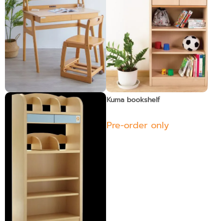
Cappu set
Kuma bookshelf
Pre-order only
Pre-order only