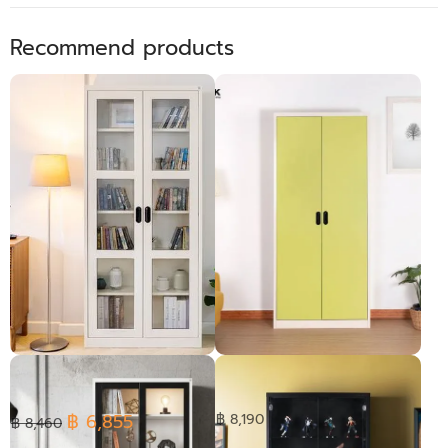
Recommend products
High cabinet - Open glass
High cabinet - open door
door
฿ 6,855
฿ 8,190
฿ 8,460