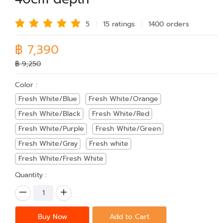
5
15 rating
s
1400 order
s
฿ 7,390
฿ 9,250
Color :
Fresh White/Blue
Fresh White/Orange
Fresh White/Black
Fresh White/Red
Fresh White/Purple
Fresh White/Green
Fresh White/Gray
Fresh white
Fresh White/Fresh White
Quantity :
Buy Now
Add to Cart