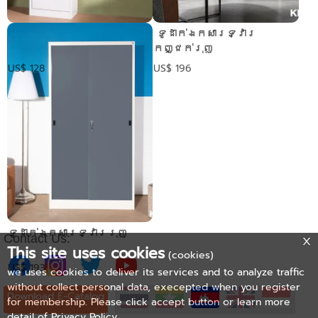
​ ទូឯកសារទ្វារបើក
​ ទូដាក់ឯកសារទ្វារ
ប្រភេទខ្ពស់
កញ្ជក់រុញ
US$ 128
US$ 196
ទូដាក់ឯកសារទ្វាររុញ
Contact Us:
This site uses cookies
(cookies)
US$ 193
we uses cookies to deliver its services and to analyze traffic
without collect personal data, execepted when you register
Download E-Catalog
for membership. Please click accept button or learn more
detail of
Privacy Policy