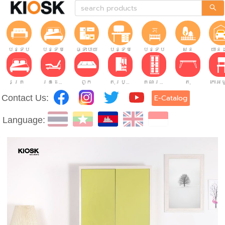
បន្ទប់ទទួលភ្ញៀវ
បន្ទប់គេង
ផ្ទះបាយ
បន្ទប់ធ្វើការ
បន្ទប់កុមារ
សួន
យានដ
គ្រែ
គ្រែដែលអាចលៃតម្រូវបាន។
ពូក
តុរប្យួរខោឤវ
គណៈរដ្ឋមន្រ្តី
តុ
Contact Us:
E-Catalog
Language: