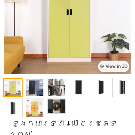
View in 3D
​ ទូឯកសារទ្វារបើកប្រភេទ
ខ្ពស់