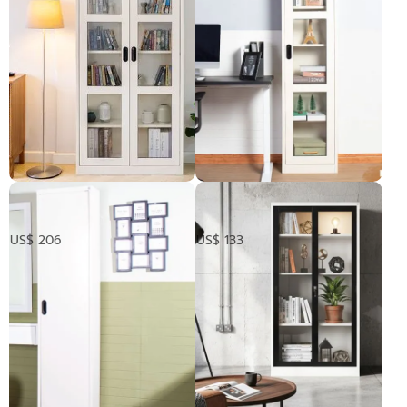
​ ទូឯកសារទ្វារបើក
​ ទូឯកសារទ្វារបើក
កញ្ចក់ប្រភេទខ្ពស់
កញ្ចក់ប្រភេទខ្ពស់
US$ 206
US$ 133