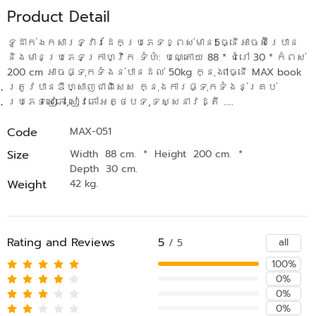
Product Detail
ទូដាក់ឯកសារទ្វារដែកប្រភេទខ្ពស់មាន5ធ្នើអាចស៊ីរេបាន​
និងមានប្រភេទក្រាហ្វិក ទំហំ: បណ្តោយ 88 * ជំរៅ 30 * កំពស់
200 cm អាចផ្ទុកទំងន់បានដល់​ 50kg ក្នុង1ធ្នើ MAX book
ត្រូវបានឌីហ្សាញជាពិសេស ក្នុងការផ្ទុកទំងន់គ្រប់
ប្រភេទសៀភៅ,សៀវភៅអត្ថបទ,ទស្សនាវដ្តី …..
Code
MAX-051
Size
Width 88 cm.
*
Height 200 cm.
*
Depth 30 cm.
Weight
42 kg.
Rating and Reviews
5
all
/ 5
100%
0%
0%
0%