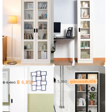
ตู้สูงMAXBOOK 2 บานเปิด
ตู้สูงMAXBOOK บานเปิดกระจก
กระจก
฿ 6,855
฿ 5,360
คูปองลดเพิ่ม10%
฿ 8,460