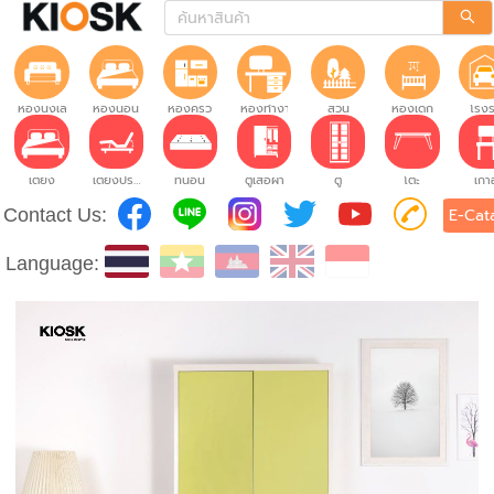
ห้องนั่งเล่น
ห้องนอน
ห้องครัว
ห้องทำงาน
สวน
ห้องเด็ก
โรง
เตียง
เตียงปรับระดับ
ที่นอน
ตู้เสื้อผ้า
ตู้
โต๊ะ
เก้าอ
Contact Us:
E-Cat
Language: