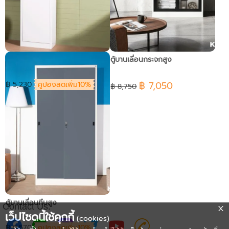
ตู้สูงMAXBOOK บานเปิด
ตู้บานเลื่อนกระจกสูง
฿ 7,050
฿ 5,230
คูปองลดเพิ่ม10%
฿ 8,750
ตู้บานเลื่อนทึบสูง
Contact Us:
เว็ปไซดนี้ใช้คุกกี้
(cookies)
฿ 8,570
คูปองลดเพิ่ม10%