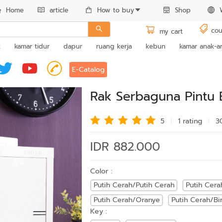
Home
article
How to buy
Shop
cou
my cart
k
kamar tidur
dapur
ruang kerja
kebun
kamar anak-a
E-Catalog
Rak Serbaguna Pintu B
5
1 rating
3
IDR 882.000
Color :
Putih Cerah/Putih Cerah
Putih Cera
Putih Cerah/Oranye
Putih Cerah/Bi
Key :