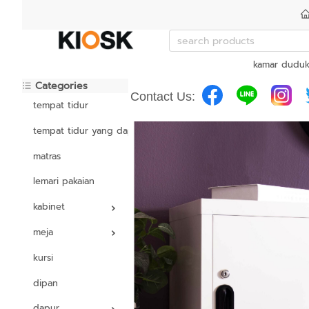
kamar dudu
Categories
Contact Us:
tempat tidur
tempat tidur yang dapat disesuaikan
matras
lemari pakaian
kabinet
meja
kursi
dipan
dapur