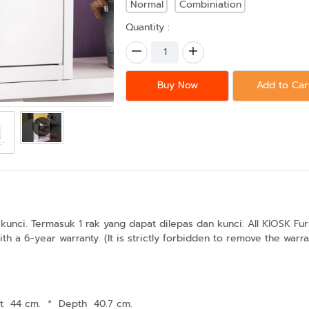
Normal
Combiniation
Quantity :
Buy Now
Add to Car
 kunci. Termasuk 1 rak yang dapat dilepas dan kunci. All KIOSK 
h a 6-year warranty. (It is strictly forbidden to remove the warran
t 44 cm.
*
Depth 40.7 cm.