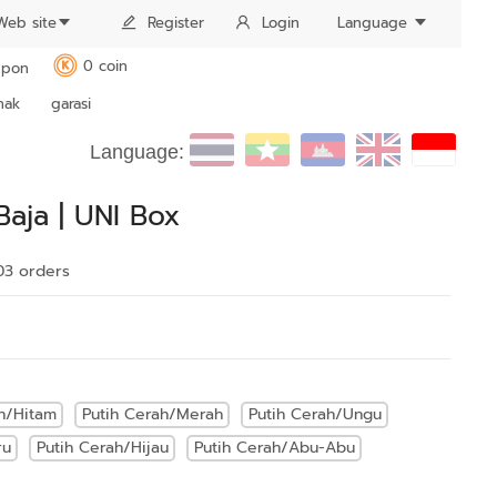
Web site
Register
Login
Language
0 coin
pon
K
nak
garasi
Language:
aja | UNI Box
03 order
s
h/Hitam
Putih Cerah/Merah
Putih Cerah/Ungu
ru
Putih Cerah/Hijau
Putih Cerah/Abu-Abu