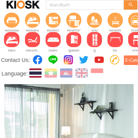
ห้องนั่งเล่น
ห้องนอน
ห้องครัว
ห้องทำงาน
สวน
ห้องเด็ก
โรง
เตียง
เตียงปรับระดับ
ที่นอน
ตู้เสื้อผ้า
ตู้
โต๊ะ
เก้าอ
Contact Us:
E-Cat
Language: