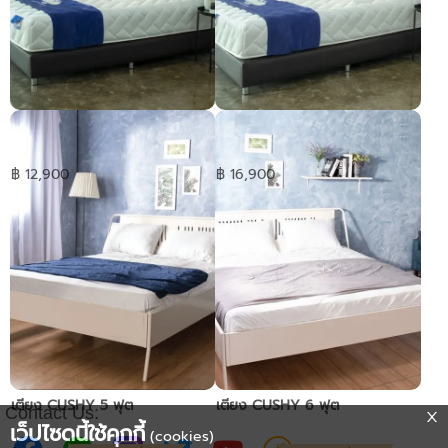
ที่นอน Synda รุ่น Back Repose
ที่นอน Synda รุ่น Back Repose
3.5ฟุต
5ฟุต
฿ 12,900
฿ 16,900
เตียง CUSHY 5 ฟุต
เตียง CUSHY 6 ฟุต
Contact Us:
เว็ปไซดนี้ใช้คุกกี้
(cookies)