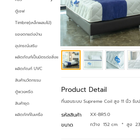
ตู้เซฟ
Timbre(เหล็กผสมไม้)
ของตกแต่งบ้าน
อุปกรณ์เสริม
ผลิตภัณฑ์เป็นมิตรต่อสิ่งแวดล้อม
ผลิตภัณฑ์ UVC
สินค้านวัตกรรม
Product Detail
ตู้พวงหรีด
ที่นอนระบบ Supreme Coil สูง 11 นิ้ว รั
สินค้าชุด
รหัสสินค้า
XX-BR5.0
ผลิตภัฑฑ์ในเครือ
ขนาด
กว้าง 152 cm.
*
สูง 2