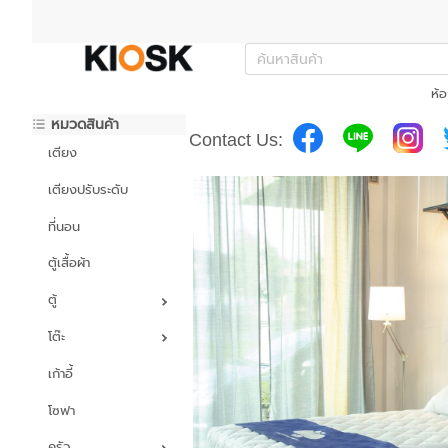
ห้อ
หมวดสินค้า
Contact Us:
เตียง
เตียงปรับระดับ
ที่นอน
ตู้เสื้อผ้า
ตู้
โต๊ะ
เก้าอี้
โซฟา
ครัว