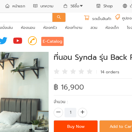
หน้าแรก
บทความ
วิธีซื้อ
Shop
เ
คูปอง
รถเข็นสินค้า
งนั่งเล่น
ห้องนอน
ห้องครัว
ห้องทำงาน
สวน
ห้องเด็ก
โร
E-Catalog
ที่นอน Synda รุ่น Back
14 order
s
฿ 16,900
จำนวน :
Buy Now
Add to Car