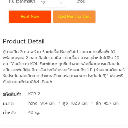
ระยะเวลาการเช่า
เดือน
12
Rent Now
Add Rent to Cart
Product Detail
ตู้บานเปิด 2บาน พร้อม 3 แผ่นชั้นปรับระดับได้ และสามารถซื้อเพิ่มได้
พร้อมกุญแจ 2 ดอก มือจับแบบฝัง แต่ละชั้นสามารถจุน้ำหนักได้ถึง 20
กก. “สินค้าของ KOL Furniture ทุกชิ้นทำจากเหล็กที่ผ่านการเคลือบกัน
สนิมและพ่นสีฝุ่น มีการรับประกันโครงสร้างนานถึง 1 ปี (ห้ามแกะสติกเกอร์
รับประกันออกเด็ดขาด ถ้าแกะสติกเกอร์ออกจะหมดประกันทันที)” #ส่งฟรี
ทั่วประเทศ#ผ่อน0%4 เดือน#
รหัสสินค้า
KCR-2
ขนาด
กว้าง 91.4 cm.
*
สูง 182.9 cm.
*
ลึก 45.7 cm.
น้ำหนัก
40 kg.