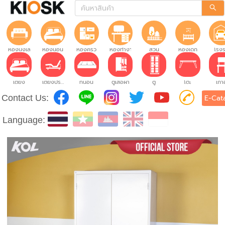
ห้องนั่งเล่น
ห้องนอน
ห้องครัว
ห้องทำงาน
สวน
ห้องเด็ก
โรง
เตียง
เตียงปรับระดับ
ที่นอน
ตู้เสื้อผ้า
ตู้
โต๊ะ
เก้าอ
Contact Us:
E-Cat
Language: