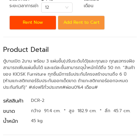
ระยะเวลาการเช่า
เดือน
12
Rent Now
Add Rent to Cart
Product Detail
ตู้บานเปิด 2บาน พร้อม 3 แผ่นชั้น(ปรับระดับได้)และกุญแจ กุญแจทรงฝัง
สามารถเพิ่มแผ่นชั้นได้ และแต่ละชั้นสามารถจุน้ำหนักได้ถึง 50 กก. “สินค้า
ของ KIOSK Furniture ทุกชิ้นมีการรับประกันโครงสร้างนานถึง 6 ปี
(ห้ามแกะสติกเกอร์รับประกันออกเด็ดขาด ถ้าแกะสติกเกอร์ออกจะหมด
ประกันทันที)” #ส่งฟรีทั่วประเทศ#ผ่อน0%4 เดือน#
รหัสสินค้า
DCR-2
ขนาด
กว้าง 91.4 cm.
*
สูง 182.9 cm.
*
ลึก 45.7 cm.
น้ำหนัก
45 kg.