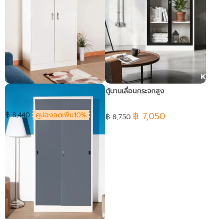
ตู้Classic 2บานเปิดมือจับเขา
ตู้บานเลื่อนกระจกสูง
ควาย
฿ 7,050
฿ 8,440
คูปองลดเพิ่ม10%
฿ 8,750