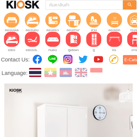
ห้องนั่งเล่น
ห้องนอน
ห้องครัว
ห้องทำงาน
สวน
ห้องเด็ก
โรง
เตียง
เตียงปรับระดับ
ที่นอน
ตู้เสื้อผ้า
ตู้
โต๊ะ
เก้าอ
Contact Us:
E-Cat
Language: