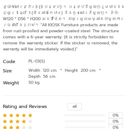
ទូចាក់សោរទ្វារ3 (3 បន្ទប់) ។ បន្ទប់នីមួយៗរួមមានដង
ព្យួរ 1 ធ្នើ 1 (មិនអាចកែបាន) និងកូនសោរនីមួយៗ។ ទំហំ:
W120 * D56 * H200 សង់ទីម៉ែត។ ងាយស្រួលសម្អាតជាមួយការ
រចនាជើងខ្ពស់។ "All KIOSK Furniture products are made
from rust-proofed and powder-coated steel. The structure
comes with a 6-year warranty. (It is strictly forbidden to
remove the warranty sticker. If the sticker is removed, the
warranty will be immediately voided.)"
Code
PL-03(S)
Size
Width 120 cm.
*
Height 200 cm.
*
Depth 56 cm.
Weight
50 kg.
Rating and Reviews
all
0%
0%
0%