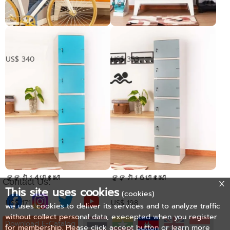
PUNTO ទូចាក់សោរទ្វារ6
PUNTO ទូចាក់សោរទ្វារ12
US$ 340
US$ 353
ទូទ្វារ4មានសោ
ទូទ្វារ6មានសោ
Contact Us:
This site uses cookies
(cookies)
US$ 171
US$ 198
we uses cookies to deliver its services and to analyze traffic
without collect personal data, execepted when you register
Download E-Catalog
for membership. Please click accept button or learn more