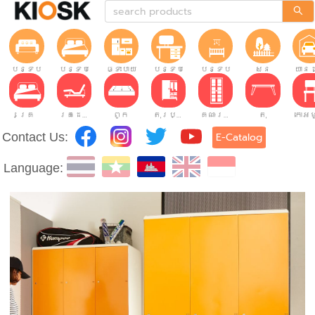
បន្ទប់ទទួលភ្ញៀវ
បន្ទប់គេង
ផ្ទះបាយ
បន្ទប់ធ្វើការ
បន្ទប់កុមារ
សួន
យានដ
គ្រែ
គ្រែដែលអាចលៃតម្រូវបាន។
ពូក
តុរប្យួរខោឤវ
គណៈរដ្ឋមន្រ្តី
តុ
Contact Us:
E-Catalog
Language: