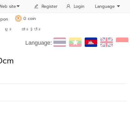
Web site
Register
Login
Language
0 coin
pon
K
សួន
យានដ្ឋាន
Language:
50cm