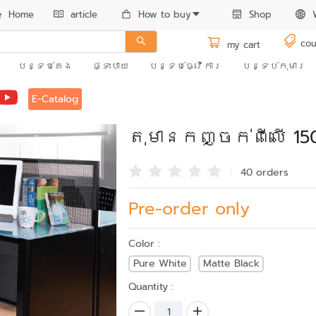
Home
article
How to buy
Shop
cou
my cart
បន្ទប់គេង
ផ្ទះបាយ
បន្ទប់ធ្វើការ
បន្ទប់កុមារ
E-Catalog
តុមានកញ្ចក់ពីលើ 1
40 order
s
Pre-order only
Color :
Pure White
Matte Black
Quantity :