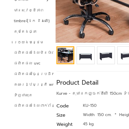
មានសុវត្ថិភាព
timbre (ដែក និងឈើ)
តុបតែងផ្ទះ
រេក្យងបន្ថេម
ផលិតផលដែលមិនប៉ះពាល់ដល់បរិស្ថាន
ផលិតផល uvc
ផលិតផលច្នៃប្រឌិត
Product Detail
គណៈរដ្ឋមន្ត្រី wreath
Kurve - តុមានកញ្ចក់ពីលើ 150cm ទំហ
ទិញជាឈុត
Code
KU-150
ផលិតផលដែលពាក់ព័ន្ធ
Size
Width 150 cm.
*
Heig
Weight
45 kg.