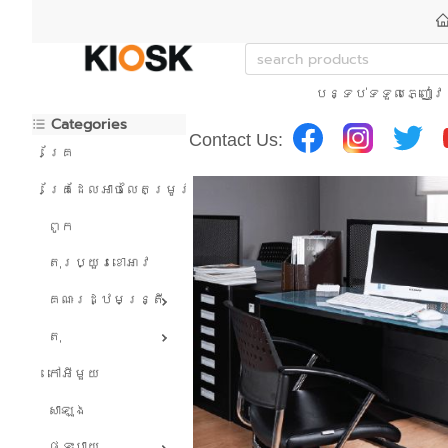
បន្ទប់ទទួលភ្ញៀវ
Categories
Contact Us:
គ្រែ
គ្រែដែលអាចលៃតម្រូវបាន។
ពូក
តុរប្យួរខោឤវ
គណៈរដ្ឋមន្រ្តី
តុ
កៅអីមួយ
សាឡុង
ផ្ទះបាយ