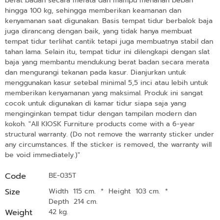
berat badan secara merata dan mampu menahan beban
hingga 100 kg, sehingga memberikan keamanan dan
kenyamanan saat digunakan. Basis tempat tidur berbalok baja
juga dirancang dengan baik, yang tidak hanya membuat
tempat tidur terlihat cantik tetapi juga membuatnya stabil dan
tahan lama. Selain itu, tempat tidur ini dilengkapi dengan slat
baja yang membantu mendukung berat badan secara merata
dan mengurangi tekanan pada kasur. Dianjurkan untuk
menggunakan kasur setebal minimal 5,5 inci atau lebih untuk
memberikan kenyamanan yang maksimal. Produk ini sangat
cocok untuk digunakan di kamar tidur siapa saja yang
menginginkan tempat tidur dengan tampilan modern dan
kokoh. "All KIOSK Furniture products come with a 6-year
structural warranty. (Do not remove the warranty sticker under
any circumstances. If the sticker is removed, the warranty will
be void immediately.)"
Code
BE-035T
Size
Width 115 cm.
*
Height 103 cm.
*
Depth 214 cm.
Weight
42 kg.