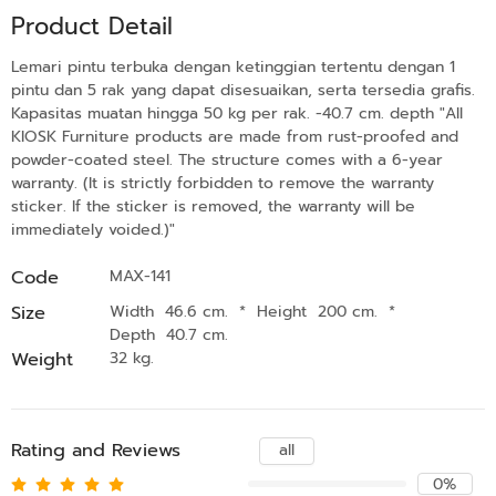
Product Detail
Lemari pintu terbuka dengan ketinggian tertentu dengan 1
pintu dan 5 rak yang dapat disesuaikan, serta tersedia grafis.
Kapasitas muatan hingga 50 kg per rak. -40.7 cm. depth "All
KIOSK Furniture products are made from rust-proofed and
powder-coated steel. The structure comes with a 6-year
warranty. (It is strictly forbidden to remove the warranty
sticker. If the sticker is removed, the warranty will be
immediately voided.)"
Code
MAX-141
Size
Width 46.6 cm.
*
Height 200 cm.
*
Depth 40.7 cm.
Weight
32 kg.
Rating and Reviews
all
0%