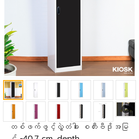
တစ်ဖက်ဖွင့်လွှဲတံခါး စတီးဗီဒိုအမြ
င့် -40.7 cm. depth