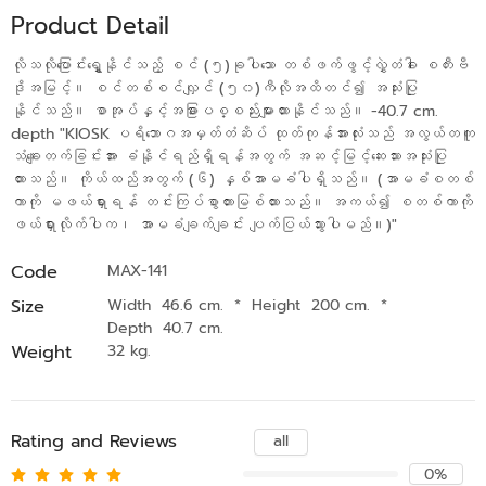
Product Detail
လိုသလိုပြောင်းရွှေ့နိုင်သည့် စင် (၅)ခုပါသော တစ်ဖက်ဖွင့်လွှဲတံခါး စတီးဗီ
ဒိုအမြင့်။ စင်တစ်စင်လျှင် (၅၀)ကီလိုအထိတင်၍ အသုံးပြု
နိုင်သည်။ စာအုပ်နှင့်အခြားပစ္စည်းများထားနိုင်သည်။ -40.7 cm.
depth "KIOSK ပရိဘောဂအမှတ်တံဆိပ် ထုတ်ကုန်အားလုံးသည် အလွယ်တကူ
သံချေးတက်ခြင်းအား ခံနိုင်ရည်ရှိရန်အတွက် အဆင့်မြင့်ဆေးသားအသုံးပြု
ထားသည်။ ကိုယ်ထည်အတွက် (၆) နှစ်အာမခံပါရှိသည်။ (အာမခံစတစ်
ကာကို မဖယ်ရှားရန် တင်းကြပ်စွာတားမြစ်ထားသည်။ အကယ်၍ စတစ်ကာကို
ဖယ်ရှားလိုက်ပါက၊ အာမခံချက်ချင်း ပျက်ပြယ်သွားပါမည်။)"
Code
MAX-141
Size
Width 46.6 cm.
*
Height 200 cm.
*
Depth 40.7 cm.
Weight
32 kg.
Rating and Reviews
all
0%