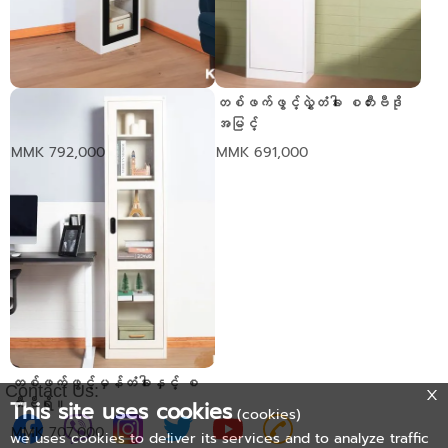
တစ်ဖက်ဖွင့်မှန်တံခါးနှင့် စ
တစ်ဖက်ဖွင့်လွှဲတံခါး စတီးဗီဒို
တီးဗီရို။-40.7cm depth
အမြင့်
MMK 792,000
MMK 691,000
တစ်ဖက်ဖွင့်မှန်တံခါးနှင့် စ
Contact Us:
တီးဗီရို။
This site uses cookies
(cookies)
MMK 707,000
we uses cookies to deliver its services and to analyze traffic