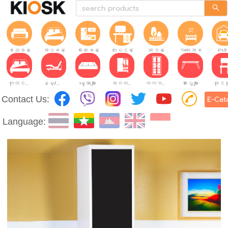
ဧည့်ခန်း
အိပ်ခန်း
မီးဖိုခန်း
လုပ်ငန်းခွင်
ခြံဝန်း
ကလေးအခန်း
ဂိုဒေ
ကုတင်များ
နိမ့်/မြင့်ချိန်ညှိနိုင်သော ကုတင်များ
မွေ့ယာများ
အဝတ်အစားဗီဒိုများ
ကက်ဘိနက်ဗီဒိုများ
စားပွဲများ
Contact Us:
E-Cat
Language: