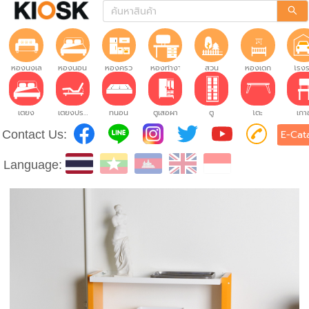
ห้องนั่งเล่น
ห้องนอน
ห้องครัว
ห้องทำงาน
สวน
ห้องเด็ก
โรง
เตียง
เตียงปรับระดับ
ที่นอน
ตู้เสื้อผ้า
ตู้
โต๊ะ
เก้าอ
Contact Us:
E-Cat
Language: