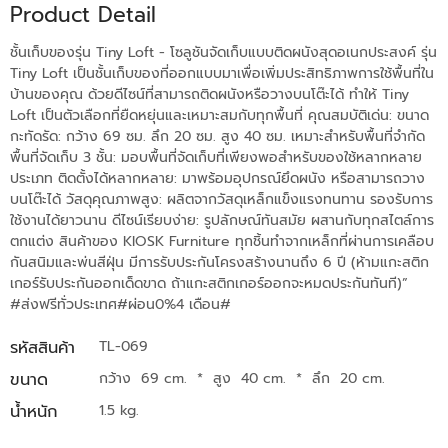
Product Detail
ชั้นเก็บของรุ่น Tiny Loft - โซลูชันจัดเก็บแบบติดผนังสุดอเนกประสงค์ รุ่น
Tiny Loft เป็นชั้นเก็บของที่ออกแบบมาเพื่อเพิ่มประสิทธิภาพการใช้พื้นที่ใน
บ้านของคุณ ด้วยดีไซน์ที่สามารถติดผนังหรือวางบนโต๊ะได้ ทำให้ Tiny
Loft เป็นตัวเลือกที่ยืดหยุ่นและเหมาะสมกับทุกพื้นที่ คุณสมบัติเด่น: ขนาด
กะทัดรัด: กว้าง 69 ซม. ลึก 20 ซม. สูง 40 ซม. เหมาะสำหรับพื้นที่จำกัด
พื้นที่จัดเก็บ 3 ชั้น: มอบพื้นที่จัดเก็บที่เพียงพอสำหรับของใช้หลากหลาย
ประเภท ติดตั้งได้หลากหลาย: มาพร้อมอุปกรณ์ยึดผนัง หรือสามารถวาง
บนโต๊ะได้ วัสดุคุณภาพสูง: ผลิตจากวัสดุเหล็กแข็งแรงทนทาน รองรับการ
ใช้งานได้ยาวนาน ดีไซน์เรียบง่าย: รูปลักษณ์ทันสมัย ผสานกับทุกสไตล์การ
ตกแต่ง สินค้าของ KIOSK Furniture ทุกชิ้นทำจากเหล็กที่ผ่านการเคลือบ
กันสนิมและพ่นสีฝุ่น มีการรับประกันโครงสร้างนานถึง 6 ปี (ห้ามแกะสติก
เกอร์รับประกันออกเด็ดขาด ถ้าแกะสติกเกอร์ออกจะหมดประกันทันที)”
#ส่งฟรีทั่วประเทศ#ผ่อน0%4 เดือน#
รหัสสินค้า
TL-069
ขนาด
กว้าง 69 cm.
*
สูง 40 cm.
*
ลึก 20 cm.
น้ำหนัก
1.5 kg.