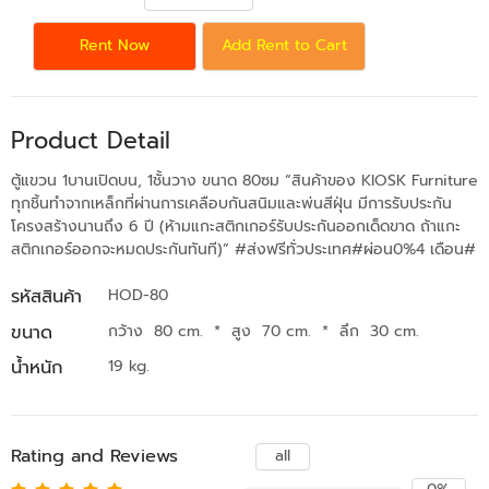
Rent Now
Add Rent to Cart
Product Detail
ตู้แขวน 1บานเปิดบน, 1ชั้นวาง ขนาด 80ซม “สินค้าของ KIOSK Furniture
ทุกชิ้นทำจากเหล็กที่ผ่านการเคลือบกันสนิมและพ่นสีฝุ่น มีการรับประกัน
โครงสร้างนานถึง 6 ปี (ห้ามแกะสติกเกอร์รับประกันออกเด็ดขาด ถ้าแกะ
สติกเกอร์ออกจะหมดประกันทันที)” #ส่งฟรีทั่วประเทศ#ผ่อน0%4 เดือน#
รหัสสินค้า
HOD-80
ขนาด
กว้าง 80 cm.
*
สูง 70 cm.
*
ลึก 30 cm.
น้ำหนัก
19 kg.
Rating and Reviews
all