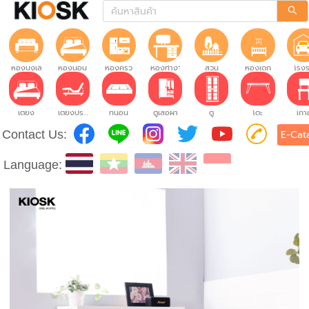
ห้องนั่งเล่น
ห้องนอน
ห้องครัว
ห้องทำงาน
สวน
ห้องเด็ก
โรง
เตียง
เตียงปรับระดับ
ที่นอน
ตู้เสื้อผ้า
ตู้
โต๊ะ
เก้าอ
Contact Us:
E-Cat
Language: