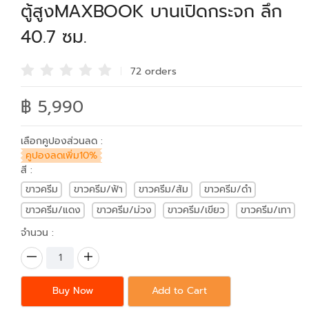
ตู้สูงMAXBOOK บานเปิดกระจก ลึก
40.7 ซม.
72 order
s
฿ 5,990
เลือกคูปองส่วนลด :
คูปองลดเพิ่ม10%
สี :
ขาวครีม
ขาวครีม/ฟ้า
ขาวครีม/ส้ม
ขาวครีม/ดำ
ขาวครีม/แดง
ขาวครีม/ม่วง
ขาวครีม/เขียว
ขาวครีม/เทา
จำนวน :
Buy Now
Add to Cart