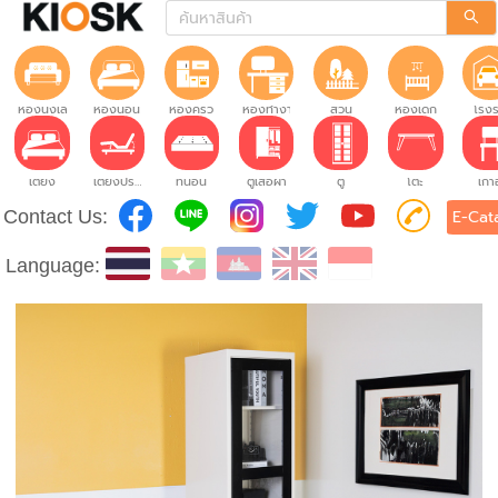
ห้องนั่งเล่น
ห้องนอน
ห้องครัว
ห้องทำงาน
สวน
ห้องเด็ก
โรง
เตียง
เตียงปรับระดับ
ที่นอน
ตู้เสื้อผ้า
ตู้
โต๊ะ
เก้าอ
Contact Us:
E-Cat
Language: