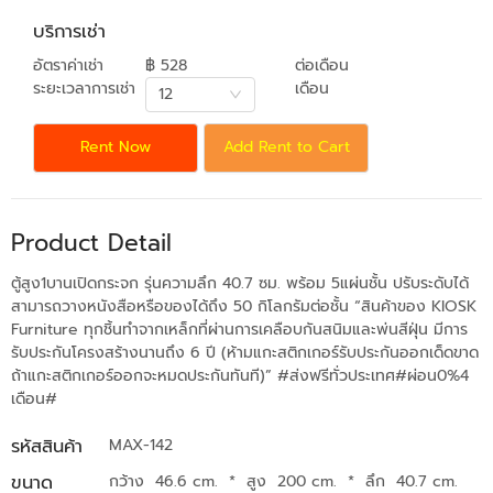
บริการเช่า
อัตราค่าเช่า
฿ 528
ต่อเดือน
ระยะเวลาการเช่า
เดือน
12
Rent Now
Add Rent to Cart
Product Detail
ตู้สูง1บานเปิดกระจก รุ่นความลึก 40.7 ซม. พร้อม 5แผ่นชั้น ปรับระดับได้
สามารถวางหนังสือหรือของได้ถึง 50 กิโลกรัมต่อชั้น “สินค้าของ KIOSK
Furniture ทุกชิ้นทำจากเหล็กที่ผ่านการเคลือบกันสนิมและพ่นสีฝุ่น มีการ
รับประกันโครงสร้างนานถึง 6 ปี (ห้ามแกะสติกเกอร์รับประกันออกเด็ดขาด
ถ้าแกะสติกเกอร์ออกจะหมดประกันทันที)” #ส่งฟรีทั่วประเทศ#ผ่อน0%4
เดือน#
รหัสสินค้า
MAX-142
ขนาด
กว้าง 46.6 cm.
*
สูง 200 cm.
*
ลึก 40.7 cm.