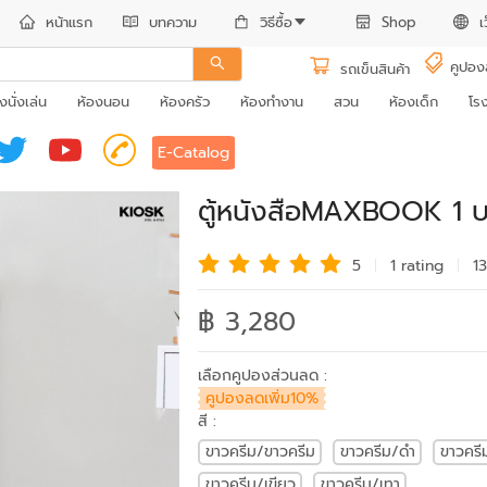
หน้าแรก
บทความ
วิธีซื้อ
Shop
เ
คูปอง
รถเข็นสินค้า
งนั่งเล่น
ห้องนอน
ห้องครัว
ห้องทำงาน
สวน
ห้องเด็ก
โร
E-Catalog
ตู้หนังสือMAXBOOK 1 บ
5
1 rating
1
฿ 3,280
เลือกคูปองส่วนลด :
คูปองลดเพิ่ม10%
สี :
ขาวครีม/ขาวครีม
ขาวครีม/ดำ
ขาวคร
ขาวครีม/เขียว
ขาวครีม/เทา