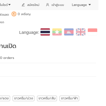
ว็บไซด์
สมัครใหม่
เข้าสู่ระบบ
Language
0 เหรียญ
ส่วนลด
K
งรถ
Language:
านเปิด
30 order
s
ีม/แดง
ขาวครีม/ม่วง
ขาวครีม/ส้ม
ขาวครีม/ฟ้า