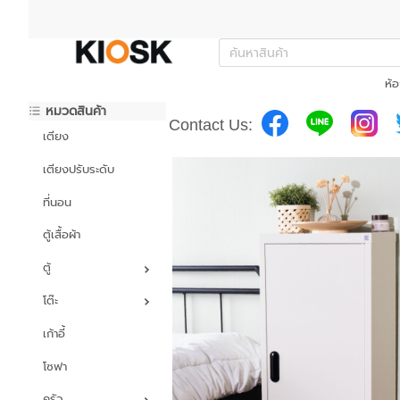
ห้อ
หมวดสินค้า
Contact Us:
เตียง
เตียงปรับระดับ
ที่นอน
ตู้เสื้อผ้า
ตู้
โต๊ะ
เก้าอี้
โซฟา
ครัว