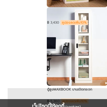
ตู้หนังสือMAXBOOK 1 บานเปิดกระจก
฿ 3,430
คูปองลดเพิ่ม10%
ตู้สูงMAXBOOK บานเปิดกระจก
฿ 5,360
คูปองลดเพิ่ม10%
เว็ปไซดนี้ใช้คุกกี้
(cookies)