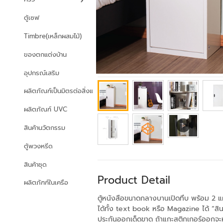
ตู้เซฟ
Timbre(เหล็กผสมไม้)
ของตกแต่งบ้าน
อุปกรณ์เสริม
ผลิตภัณฑ์เป็นมิตรต่อสิ่งแวดล้อม
ผลิตภัณฑ์ UVC
สินค้านวัตกรรม
ตู้พวงหรีด
สินค้าชุด
Product Detail
ผลิตภัฑฑ์ในเครือ
ตู้หนังสือขนาดกลางบานเปิดทึบ พร้อม 2 แผ
ได้ทั้ง text book หรือ Magazine ได้ “สิน
ประกันออกเด็ดขาด ถ้าแกะสติกเกอร์ออกจะ