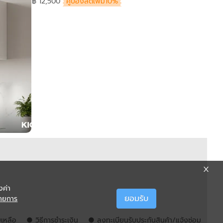
฿ 12,500
คูปองลดเพิ่ม10%
งค่า
ยอมรับ
ายการ
ยเหลือ
● วิธีการชำระเงิน
● ลงทะเบียนรับประกันสินค้า/แจ้งซ่อม