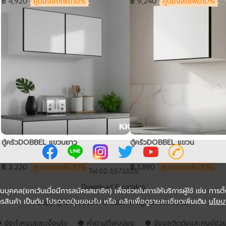
฿ 4,920
คูปองลดเพิ่ม10%
฿ 9,240
คูปองลดเพิ่ม10%
ตู้ครัวDOBBEL แขวนยาว
ตู้ครัวDOBBEL แขวน
฿ 3,220
คูปองลดเพิ่ม10%
฿ 1,890
คูปองลดเพิ่ม10%
Tel:02-1571015
Download E-catalog
่วนบุคคล(ยกเว้นเมื่อมีการสมัครสมาชิก) เพื่อช่วยในการให้บริการผู้ใช้ เช่น การตั้
รสินค้า เป็นต้น โปรดกดปุ่มยอมรับ หรือ คลิกเพื่อดูรายละเอียดเพิ่มเติม
นโยบ
Copyright by KIOSK © 2020 All rights Reserved.
 ข้อกำหนดและเงื่อนไข
● คำถามที่พบบ่อย
● ข้อมูลติดต่อและศูนย์ช่ว