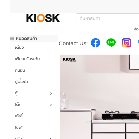
ห้อ
หมวดสินค้า
Contact Us:
เตียง
เตียงปรับระดับ
ที่นอน
ตู้เสื้อผ้า
ตู้
โต๊ะ
เก้าอี้
โซฟา
ครัว