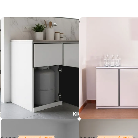
ตู้ครัวDOBBEL-วางถังแก๊ส
ตู้ครัวDOBBEL 2บาน