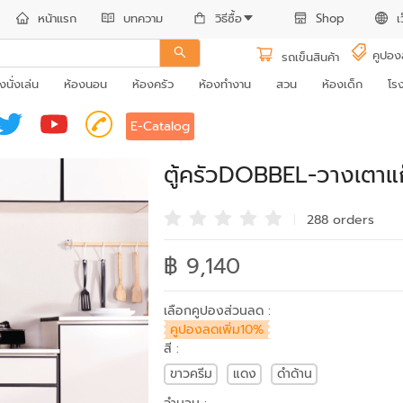
หน้าแรก
บทความ
วิธีซื้อ
Shop
เ
คูปอง
รถเข็นสินค้า
งนั่งเล่น
ห้องนอน
ห้องครัว
ห้องทำงาน
สวน
ห้องเด็ก
โร
E-Catalog
ตู้ครัวDOBBEL-วางเตาแ
288 order
s
฿ 9,140
เลือกคูปองส่วนลด :
คูปองลดเพิ่ม10%
สี :
ขาวครีม
แดง
ดำด้าน