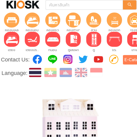
ห้องนั่งเล่น
ห้องนอน
ห้องครัว
ห้องทำงาน
สวน
ห้องเด็ก
โรง
เตียง
เตียงปรับระดับ
ที่นอน
ตู้เสื้อผ้า
ตู้
โต๊ะ
เก้าอ
Contact Us:
E-Cat
Language: