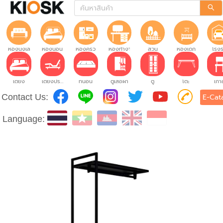
ห้องนั่งเล่น
ห้องนอน
ห้องครัว
ห้องทำงาน
สวน
ห้องเด็ก
โรง
เตียง
เตียงปรับระดับ
ที่นอน
ตู้เสื้อผ้า
ตู้
โต๊ะ
เก้าอ
Contact Us:
E-Cat
Language: