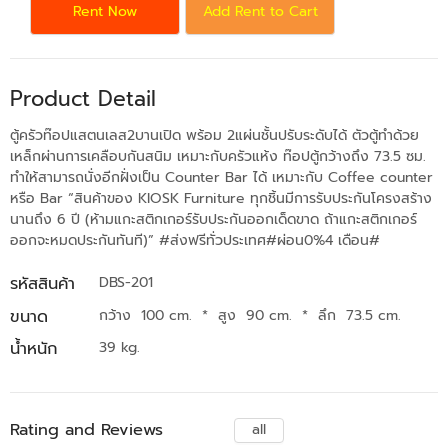
Rent Now
Add Rent to Cart
Product Detail
ตู้ครัวท๊อปแสตนเลส2บานเปิด พร้อม 2แผ่นชั้นปรับระดับได้ ตัวตู้ทำด้วย
เหล็กผ่านการเคลือบกันสนิม เหมาะกับครัวแห้ง ท๊อปตู้กว้างถึง 73.5 ซม.
ทำให้สามารถนั่งอีกฝั่งเป็น Counter Bar ได้ เหมาะกับ Coffee counter
หรือ Bar “สินค้าของ KIOSK Furniture ทุกชิ้นมีการรับประกันโครงสร้าง
นานถึง 6 ปี (ห้ามแกะสติกเกอร์รับประกันออกเด็ดขาด ถ้าแกะสติกเกอร์
ออกจะหมดประกันทันที)” #ส่งฟรีทั่วประเทศ#ผ่อน0%4 เดือน#
รหัสสินค้า
DBS-201
ขนาด
กว้าง 100 cm.
*
สูง 90 cm.
*
ลึก 73.5 cm.
น้ำหนัก
39 kg.
Rating and Reviews
all