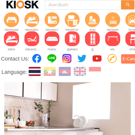
ห้องนั่งเล่น
ห้องนอน
ห้องครัว
ห้องทำงาน
สวน
ห้องเด็ก
โรง
เตียง
เตียงปรับระดับ
ที่นอน
ตู้เสื้อผ้า
ตู้
โต๊ะ
เก้าอ
Contact Us:
E-Cat
Language: