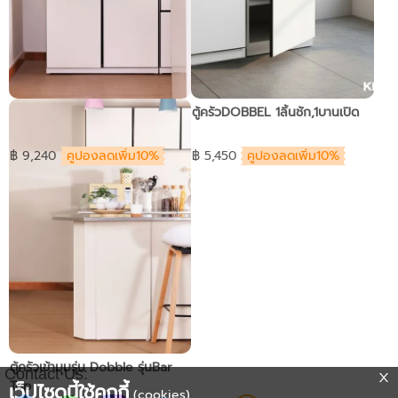
ตู้ครัวDOBBEL 2บาน
ตู้ครัวDOBBEL 1ลิ้นชัก,1บานเปิด
฿ 9,240
คูปองลดเพิ่ม10%
฿ 5,450
คูปองลดเพิ่ม10%
ตู้ครัวเข้ามุมรุ่น Dobble รุ่นBar
Contact Us:
Top
เว็ปไซดนี้ใช้คุกกี้
(cookies)