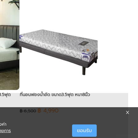
3.5ฟุต
ที่นอนฟองน้ำอัด ขนาด3.5ฟุต หนา8นิ้ว
฿ 4,990
฿ 6,500
งค่า
ยอมรับ
ายการ