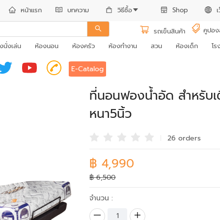
หน้าแรก
บทความ
วิธีซื้อ
Shop
เ
คูปอง
รถเข็นสินค้า
งนั่งเล่น
ห้องนอน
ห้องครัว
ห้องทำงาน
สวน
ห้องเด็ก
โร
E-Catalog
ที่นอนฟองน้ำอัด สำหรับเ
หนา5นิ้ว
26 order
s
฿ 4,990
฿ 6,500
จำนวน :