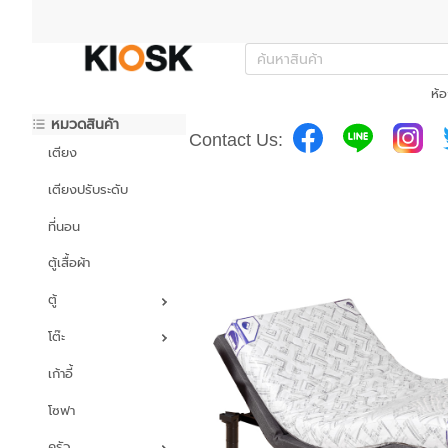
ห้อ
หมวดสินค้า
Contact Us:
เตียง
เตียงปรับระดับ
ที่นอน
ตู้เสื้อผ้า
ตู้
โต๊ะ
เก้าอี้
โซฟา
ครัว