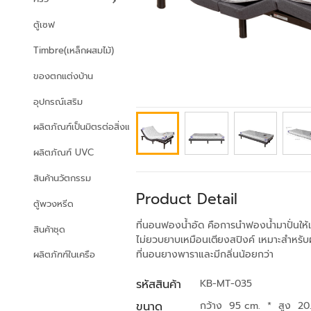
ตู้เซฟ
Timbre(เหล็กผสมไม้)
ของตกแต่งบ้าน
อุปกรณ์เสริม
ผลิตภัณฑ์เป็นมิตรต่อสิ่งแวดล้อม
ผลิตภัณฑ์ UVC
สินค้านวัตกรรม
Product Detail
ตู้พวงหรีด
ที่นอนฟองน้ำอัด คือการนำฟองน้ำมาปั่นให้เ
สินค้าชุด
ไม่ยวบยาบเหมือนเตียงสปิงค์ เหมาะสำหรับผู้ม
ที่นอนยางพาราและมีกลิ่นน้อยกว่า
ผลิตภัฑฑ์ในเครือ
รหัสสินค้า
KB-MT-035
ขนาด
กว้าง 95 cm.
*
สูง 20