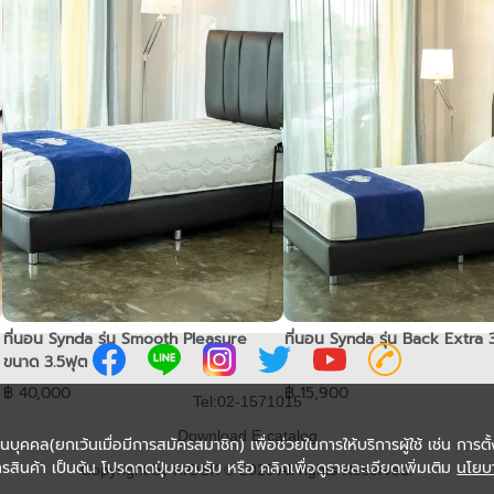
ที่นอน Synda รุ่น Smooth Pleasure
ที่นอน Synda รุ่น Back Extra 
ขนาด 3.5ฟุต
฿ 40,000
฿ 15,900
Tel:02-1571015
Download E-catalog
่วนบุคคล(ยกเว้นเมื่อมีการสมัครสมาชิก) เพื่อช่วยในการให้บริการผู้ใช้ เช่น การตั้
รสินค้า เป็นต้น โปรดกดปุ่มยอมรับ หรือ คลิกเพื่อดูรายละเอียดเพิ่มเติม
นโยบ
Copyright by KIOSK © 2020 All rights Reserved.