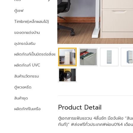
ตู้เซฟ
Timbre(เหล็กผสมไม้)
ของตกแต่งบ้าน
อุปกรณ์เสริม
ผลิตภัณฑ์เป็นมิตรต่อสิ่งแวดล้อม
ผลิตภัณฑ์ UVC
สินค้านวัตกรรม
ตู้พวงหรีด
สินค้าชุด
Product Detail
ผลิตภัฑฑ์ในเครือ
ตู้เอกสารแฟ้มแขวน 4ลิ้นชัก มือจับฝัง “ส
ทันที)” #ส่งฟรีทั่วประเทศ#ผ่อน0%4 เดือ