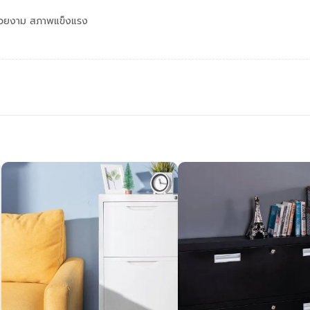
มสวยงาม สภาพแข็งแรง