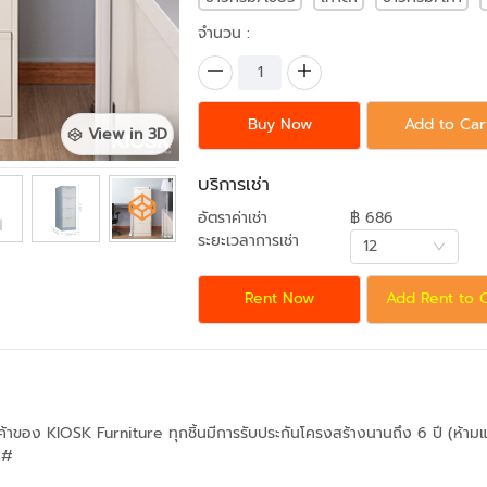
จำนวน :
Buy Now
Add to Car
View in 3D
บริการเช่า
อัตราค่าเช่า
฿ 686
ระยะเวลาการเช่า
12
Rent Now
Add Rent to 
ินค้าของ KIOSK Furniture ทุกชิ้นมีการรับประกันโครงสร้างนานถึง 6 ปี (ห้
น#