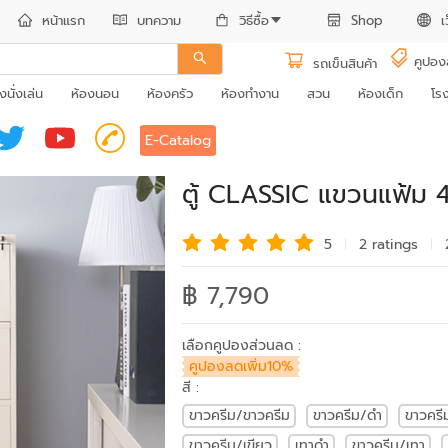
หน้าแรก
บทความ
วิธีซื้อ
Shop
เ
คูปอง
รถเข็นสินค้า
งนั่งเล่น
ห้องนอน
ห้องครัว
ห้องทำงาน
สวน
ห้องเด็ก
โร
E-Catalog
ตู้ CLASSIC แขวนแฟ้ม 4 
5
2 rating
s
฿ 7,790
เลือกคูปองส่วนลด :
คูปองลดเพิ่ม10%
สี :
ขาวครีม/ขาวครีม
ขาวครีม/ดำ
ขาวคร
ขาวครีม/เขียว
เทาดำ
ขาวครีม/เทา