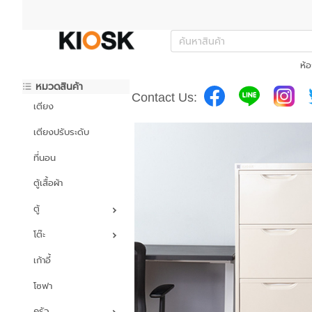
ห้อ
หมวดสินค้า
Contact Us:
เตียง
เตียงปรับระดับ
ที่นอน
ตู้เสื้อผ้า
ตู้
โต๊ะ
เก้าอี้
โซฟา
ครัว