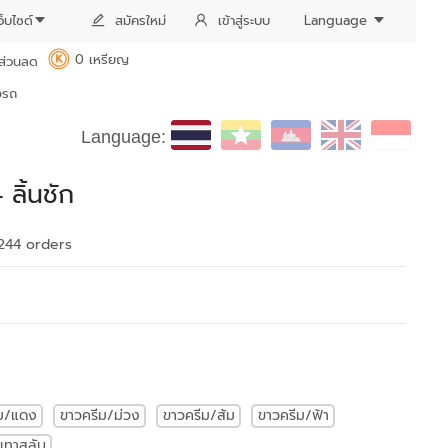
ว็บไซด์
สมัครใหม่
เข้าสู่ระบบ
Language
0 เหรียญ
ส่วนลด
K
งรถ
Language:
ลิ้นชัก
244 order
s
ีม/แดง
ขาวครีม/ม่วง
ขาวครีม/ส้ม
ขาวครีม/ฟ้า
เทาสลับ