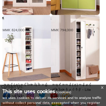
ဖိနပ်ဗီရို
ဖိနပ်ဗီရို
MMK 824,000
MMK 794,000
အဆင့် (၉)ဆင့်ပါသော ပေါ့ပါးသည့်
အတွင်းအကန့် (၉)ကန့်နှင့်
Contact Us:
ဖိနပ်စင်။
တံခါးပါသောဖိနပ်ဗီဒို - Lite
This site uses cookies
(cookies)
MMK 581,000
MMK 617,000
we uses cookies to deliver its services and to analyze traffic
without collect personal data, execepted when you register
Download E-Catalog