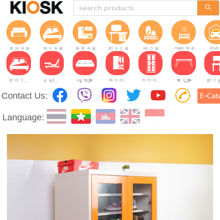
ဧည့်ခန်း
အိပ်ခန်း
မီးဖိုခန်း
လုပ်ငန်းခွင်
ခြံဝန်း
ကလေးအခန်း
ဂိုဒေ
ကုတင်များ
နိမ့်/မြင့်ချိန်ညှိနိုင်သော ကုတင်များ
မွေ့ယာများ
အဝတ်အစားဗီဒိုများ
ကက်ဘိနက်ဗီဒိုများ
စားပွဲများ
Contact Us:
E-Cat
Language: