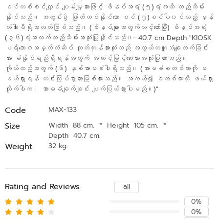
စင်တစ်စင်လျှင် ပျမ်းမျှအားဖြင့် ဖိနပ်အရံ (၅)ရံအထိ ထည့်သိမ်း
နိုင်သည်။ အတွင်း၌ ဖြုတ်တပ်နိုင်သော စင် (၅)စင်ပါ၀င်သည့် မှန်
တံခါးဗီရိုအလတ်ဖြစ်သည်။ (ဖိနပ်များအတွက်သင့်တော်ပြီး) ဖိနပ်အရံ
(၃၆)ရံအထက်ထည့်သိမ်းအသုံးပြုနိုင်သည်။- 40.7 cm Depth "KIOSK
ပရိဘောဂအမှတ်တံဆိပ် ထုတ်ကုန်အားလုံးသည် အလွယ်တကူသံချေးတက်ခြင်း
အား ခံနိုင်ရည်ရှိရန်အတွက် အဆင့်မြင့်ဆေးသားအသုံးပြုထားသည်။
ကိုယ်ထည်အတွက် (၆) နှစ်အာမခံပါရှိသည်။ (အာမခံစတစ်ကာကို မ
ဖယ်ရှားရန် တင်းကြပ်စွာတားမြစ်ထားသည်။ အကယ်၍ စတစ်ကာကို ဖယ်ရှား
လိုက်ပါက၊ အာမခံချက်ချင်း ပျက်ပြယ်သွားပါမည်။)"
Code
MAX-133
Size
Width 88 cm.
*
Height 105 cm.
*
Depth 40.7 cm.
Weight
32 kg.
Rating and Reviews
all
0%
0%