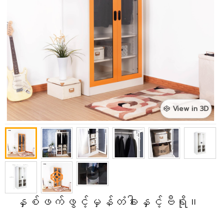
View in 3D
နှစ်ဖက်ဖွင့်​မှန်တံခါးနှင့်ဗီရို။