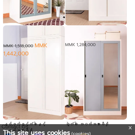
ကြည့်မှန်ဘေးဆွဲတံခါးနှင့်ဗီရို။
စတီးဘေးဆွဲတံခါး အဝတ်အစားဗီဒို
MMK
MMK 1,284,000
MMK 1,518,000
1,442,000
နှစ်ဖက်ဖွင့်တံခါးနှင့်
ဆွဲတံခါး အဝတ်အစားဗီဒို
Contact Us:
အဝတ်အစားဗီဒို
This site uses cookies
(cookies)