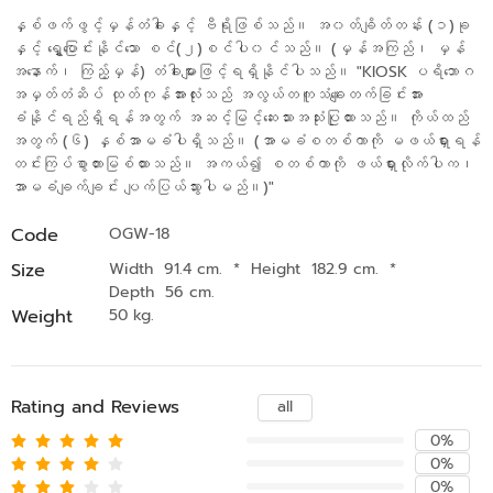
နှစ်ဖက်ဖွင့်မှန်တံခါးနှင့် ဗီရိုဖြစ်သည်။ အ၀တ်ချိတ်တန်း (၁)ခု
နှင့် ရွှေ့ပြောင်းနိုင်သော စင်(၂)စင်ပါ၀င်သည်။ (မှန်အကြည်၊ မှန်
အနောက်၊ ကြည့်မှန်) တံခါးများ​ဖြင့်ရရှိနိုင်ပါသည်။ "KIOSK ပရိဘောဂ
အမှတ်တံဆိပ် ထုတ်ကုန်အားလုံးသည် အလွယ်တကူသံချေးတက်ခြင်းအား
ခံနိုင်ရည်ရှိရန်အတွက် အဆင့်မြင့်ဆေးသားအသုံးပြုထားသည်။ ကိုယ်ထည်
အတွက် (၆) နှစ်အာမခံပါရှိသည်။ (အာမခံစတစ်ကာကို မဖယ်ရှားရန်
တင်းကြပ်စွာတားမြစ်ထားသည်။ အကယ်၍ စတစ်ကာကို ဖယ်ရှားလိုက်ပါက၊
အာမခံချက်ချင်း ပျက်ပြယ်သွားပါမည်။)"
Code
OGW-18
Size
Width 91.4 cm.
*
Height 182.9 cm.
*
Depth 56 cm.
Weight
50 kg.
Rating and Reviews
all
0%
0%
0%