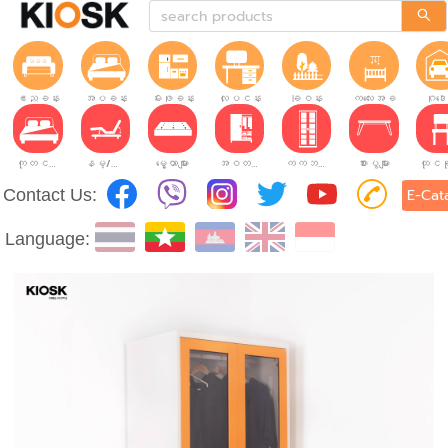
ဧည့်ခန်း
အိပ်ခန်း
မီးဖိုခန်း
လုပ်ငန်းခွင်
ခြံဝန်း
ကလေးအခန်း
ဂိုဒေ
ကုတင်များ
နိမ့်/မြင့်ချိန်ညှိနိုင်သော ကုတင်များ
မွေ့ယာများ
အဝတ်အစားဗီဒိုများ
ကက်ဘိနက်ဗီဒိုများ
စားပွဲများ
Contact Us:
E-Cat
Language: