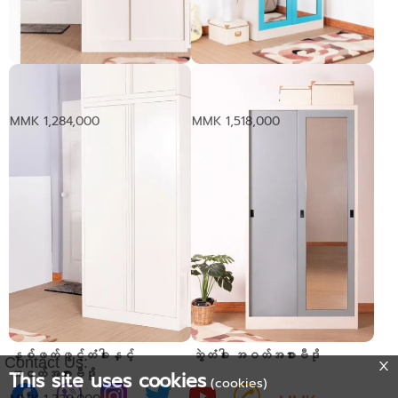
စတီးဘေးဆွဲတံခါး အဝတ်အစားဗီဒို
နှစ်ဖက်ဖွင့်​ကြည့်မှန်တံခါးနှင့်
ဗီရို။
MMK 1,284,000
MMK 1,518,000
နှစ်ဖက်ဖွင့်တံခါးနှင့်
ဆွဲတံခါး အဝတ်အစားဗီဒို
Contact Us:
အဝတ်အစားဗီဒို
This site uses cookies
(cookies)