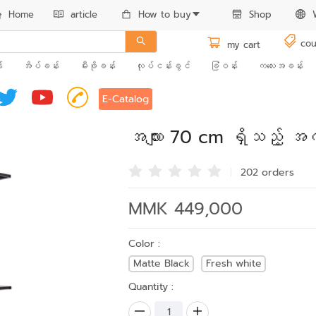
Home
article
How to buy
Shop
cou
my cart
း
အိပ်ခန်း
မီးဖိုခန်း
လုပ်ငန်းခွင်
ခြံဝန်း
ကလေးအခန်း
E-Catalog
အလျား 70 cm ရှိသည့် အ
202 order
s
MMK 449,000
Color :
Matte Black
Fresh white
Quantity :