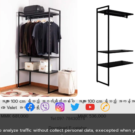
အလျား 100 cm ရှိသည့် အဝတ်ချိတ်တန်းပါ
အလျား 100 cm ရှိသည့် အကန့်အ
သော Valet အကန့်ဗီရို
MMK 681,000
MMK 536,000
Tel:097-78430074
Download E-catalog
o analyze traffic without collect personal data, execepted when 