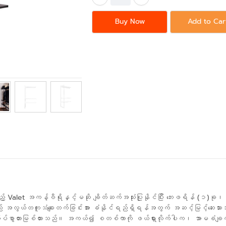
Buy Now
Add to Car
 Valet အကန့်ဗီရိုနှင့်မဆို ချိတ်ဆက်အသုံးပြုနိုင်ပြီး ဘေးဖရိန် (၁
် အလွယ်တကူသံချေးတက်ခြင်းအား ခံနိုင်ရည်ရှိရန်အတွက် အဆင့်မြင့်ဆေးသာ
်စွာတားမြစ်ထားသည်။ အကယ်၍ စတစ်ကာကို ဖယ်ရှားလိုက်ပါက၊ အာမခံချက်ခ