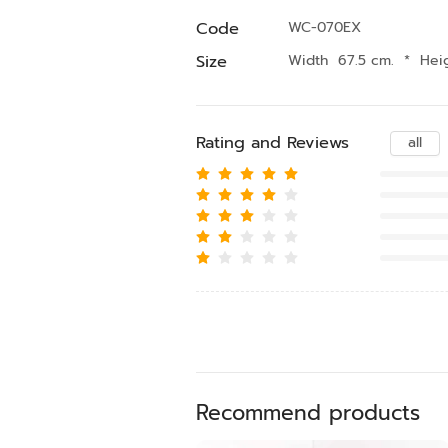
Code
WC-070EX
Size
Width 67.5 cm.
*
Hei
Rating and Reviews
all
Recommend products