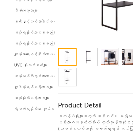
မီးခံသေတ္တာများ
စတီးနှင့်သစ်သားပေါင်းစပ်ထားသော ပရိဘောဂများ
အပိုရနိုင်သောပစ္စည်းများ
အပိုရနိုင်သောပစ္စည်းများ
ကျန်းမာရေးနှင့်ဆိုင်သောပစ္စည်းများ
UVC ပိုးသတ်စက်များ
ဆန်းသစ်တီထွင်ထားသောပစ္စည်းများ
လှူဒါန်းရန်ပရိဘောဂများ
အစုံလိုက်ပရိဘောဂများ
Product Detail
တွဲဖက်ရနိုင်သော ကုန်ပစ္စည်းများ
အကန့်ဗီရိုများအတွက် အပိုစင်။ မည်သည့်
ပရိဘောဂအမှတ်တံဆိပ် ထုတ်ကုန်အားလုံးသည
(အာမခံစတစ်ကာကို မဖယ်ရှားရန် တင်းကြပ