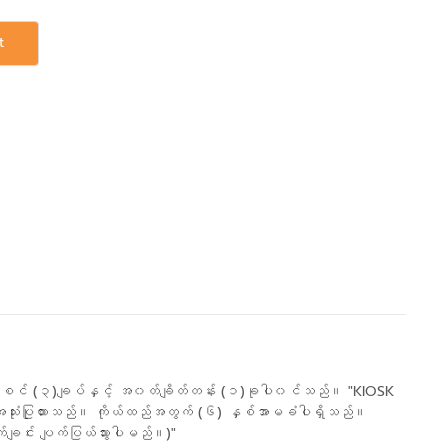
t
)ခု၊ စင် (၃)ချပ်နှင့် အ၀တ်ချိတ်တန်း (၁)ခုပါ၀င်သည်။ "KIOSK
းအသုံးပြုထားသည်။ ကိုယ်ထည်အတွက် (၆) နှစ်အာမခံပါရှိသည်။
ျင်း ပျက်ပြယ်သွားပါမည်။)"