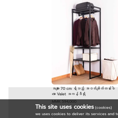
အလျား 70 cm ရှိသည့် အဝတ်ချိတ်တန်းပါ
သော Valet အကန့်ဗီရို
MMK 594,000
This site uses cookies
(cookies)
we uses cookies to deliver its services and t