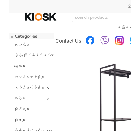
ဧည့်ခန်
Categories
Contact Us:
ကုတင်များ
နိမ့်/မြင့်ချိန်ညှိနိုင်သော ကုတင်များ
မွေ့ယာများ
အဝတ်အစားဗီဒိုများ
ကက်ဘိနက်ဗီဒိုများ
စားပွဲများ
ထိုင်ခုံများ
ဆိုဖာများ
မီးဖိုခန်းသုံးပရိဘောဂများ