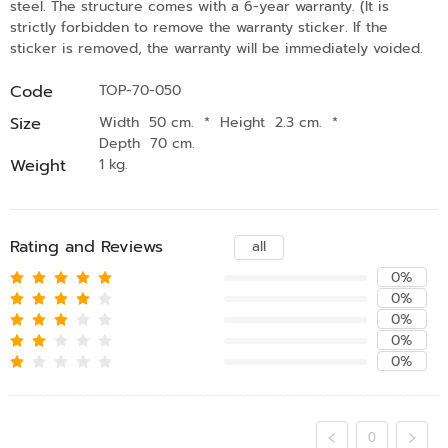
steel. The structure comes with a 6-year warranty. (It is
strictly forbidden to remove the warranty sticker. If the
sticker is removed, the warranty will be immediately voided.
Code
TOP-70-050
Size
Width 50 cm.
*
Height 2.3 cm.
*
Depth 70 cm.
Weight
1 kg.
Rating and Reviews
all
0%
0%
0%
0%
0%
0