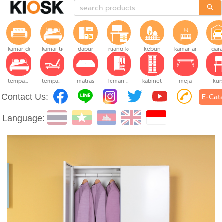
kamar duduk
kamar tidur
dapur
ruang kerja
kebun
kamar anak-anak
gara
tempat tidur
tempat tidur yang dapat disesuaikan
matras
lemari pakaian
kabinet
meja
kur
Contact Us:
E-Cat
Language: