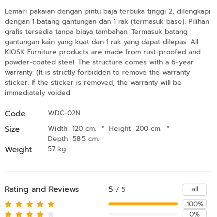
Lemari pakaian dengan pintu baja terbuka tinggi 2, dilengkapi
dengan 1 batang gantungan dan 1 rak (termasuk base). Pilihan
grafis tersedia tanpa biaya tambahan. Termasuk batang
gantungan kain yang kuat dan 1 rak yang dapat dilepas. All
KIOSK Furniture products are made from rust-proofed and
powder-coated steel. The structure comes with a 6-year
warranty. (It is strictly forbidden to remove the warranty
sticker. If the sticker is removed, the warranty will be
immediately voided.
Code
WDC-02N
Size
Width 120 cm.
*
Height 200 cm.
*
Depth 58.5 cm.
Weight
57 kg.
Rating and Reviews
5
all
/ 5
100%
0%