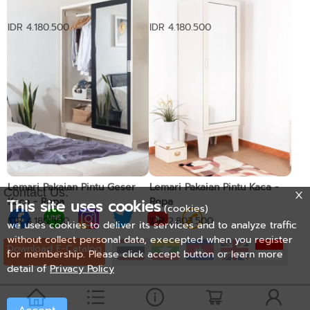
Ropa
IDR 4.180.500
IDR 4.180.500
Lemari Pakaian Pintu Geser
Lemari Pakaian Pintu Kaca -
Contact Us:
Kaca - Ropa
Ropa
This site uses cookies
(cookies)
IDR 4.180.500
IDR 2.803.500
we uses cookies to deliver its services and to analyze traffic
without collect personal data, execepted when you register
Download E-Catalog
for membership. Please click accept button or learn more
detail of
Privacy Policy