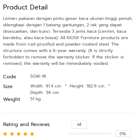
Product Detail
Lemari pakaian dengan pintu geser kaca ukuran tinggi penuh,
dilengkapi dengan 1 batang gantungan, 2 rak yang dapat
disesuaikan, dan kunci. Tersedia 3 jenis kaca (cermin, kaca
berdebu, atau kaca biasa). All KIOSK Furniture products are
made from rust-proofed and powder-coated steel. The
structure comes with a 6-year warranty. (It is strictly
forbidden to remove the warranty sticker. If the sticker is
removed, the warranty will be immediately voided.
Code
SGW-18
Size
Width 91.4 cm.
*
Height 182.9 cm.
*
Depth 56 cm.
Weight
51 kg.
Rating and Reviews
all
0%