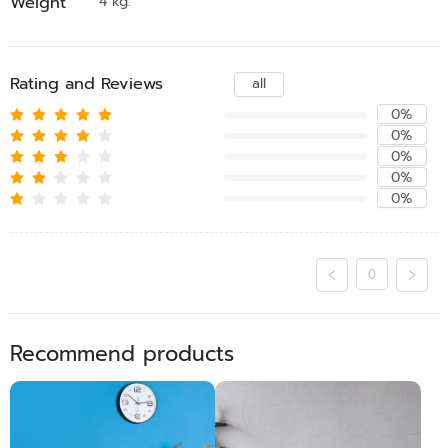
Weight
4 kg.
Rating and Reviews
all
0%
0%
0%
0%
0%
0
Recommend products