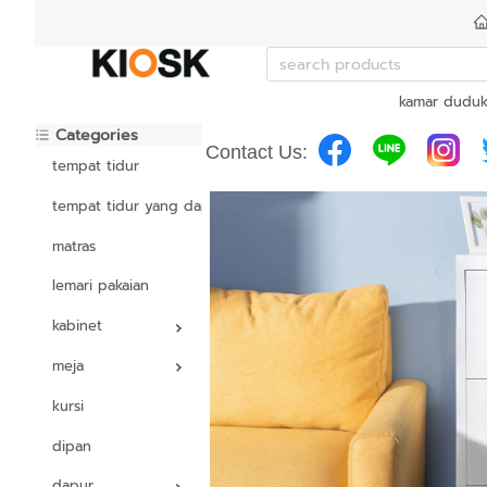
kamar dudu
Categories
Contact Us:
tempat tidur
tempat tidur yang dapat disesuaikan
matras
lemari pakaian
kabinet
meja
kursi
dipan
dapur