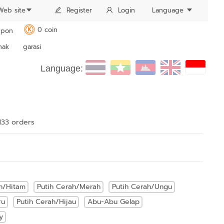
Web site
Register
Login
Language
0 coin
pon
K
nak
garasi
Language:
133 order
s
h/Hitam
Putih Cerah/Merah
Putih Cerah/Ungu
ru
Putih Cerah/Hijau
Abu-Abu Gelap
y