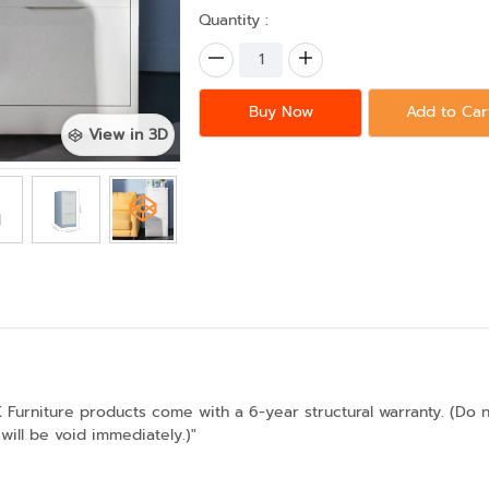
Quantity :
Buy Now
Add to Car
View in 3D
K Furniture products come with a 6-year structural warranty. (Do 
will be void immediately.)"