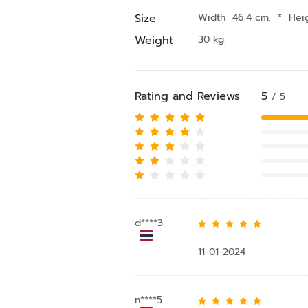
Size
Width 46.4 cm.
*
Hei
Weight
30 kg.
Rating and Reviews
5
/ 5
d****3
11-01-2024
n****5