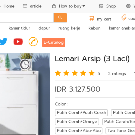
Home
article
How to buy
Shop
cou
my cart
k
kamar tidur
dapur
ruang kerja
kebun
kamar anak-a
E-Catalog
Lemari Arsip (3 Laci)
5
2 rating
s
IDR 3.127.500
Color :
Putih Cerah/Putih Cerah
Putih Cera
Putih Cerah/Oranye
Putih Cerah/Bi
Putih Cerah/Abu-Abu
Two Tone Gra