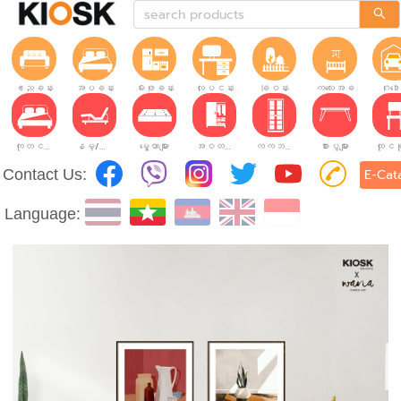
ဧည့်ခန်း
အိပ်ခန်း
မီးဖိုခန်း
လုပ်ငန်းခွင်
ခြံဝန်း
ကလေးအခန်း
ဂိုဒေ
ကုတင်များ
နိမ့်/မြင့်ချိန်ညှိနိုင်သော ကုတင်များ
မွေ့ယာများ
အဝတ်အစားဗီဒိုများ
ကက်ဘိနက်ဗီဒိုများ
စားပွဲများ
Contact Us:
E-Cat
Language: