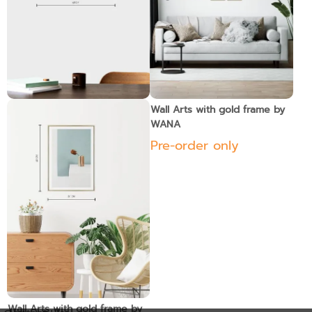
Wall Arts with black frame by
Wall Arts with gold frame by
WANA
WANA
Pre-order only
Pre-order only
Wall Arts with gold frame by