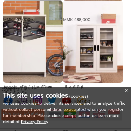
လွှဲတံခါး ၃ခုပါသောဖိနပ်စင်။
တံခါး (၁)ချပ်ပါသောဖိနပ်စင်။
- Angolo
MMK 557,000
MMK 488,000
Angolo တံခါး (၂)ချပ်ပါသော
ဖိနပ်ဗီရို
Contact Us:
ဖိနပ်စင်။
This site uses cookies
(cookies)
MMK 866,000
MMK 824,000
we uses cookies to deliver its services and to analyze traffic
without collect personal data, execepted when you register
Download E-Catalog
for membership. Please click accept button or learn more
detail of
Privacy Policy