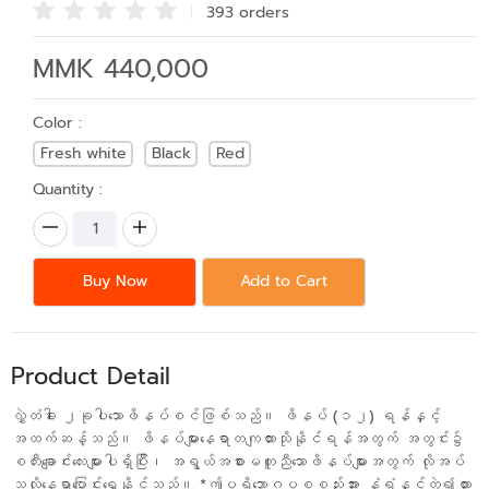
393 order
s
MMK 440,000
Color :
Fresh white
Black
Red
Quantity :
Buy Now
Add to Cart
Product Detail
လွှဲတံခါး ၂ခုပါသောဖိနပ်စင်ဖြစ်သည်။ ဖိနပ် (၁၂) ရန်နှင့်
အထက်ဆန့်သည်။ ဖိနပ်များနေရာတကျထားသိုနိုင်ရန်အတွက် အတွင်း၌
စတီးချောင်းလေးများပါရှိပြီး၊ အရွယ်အစားမတူညီသောဖိနပ်များအတွက် လိုအပ်
သလိုနေရာပြောင်းရွှေ့နိုင်သည်။ *ဤပရိဘောဂပစ္စည်းအား နံရံနှင့်တွဲ၍ထား