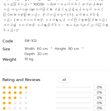
ရမည်ဖြစ်သည်။* "KIOSK ပရိဘောဂအမှတ်တံဆိပ် ထုတ်ကုန်အားလုံး
သည် အလွယ်တကူသံချေးတက်ခြင်းအား ခံနိုင်ရည်ရှိရန်အတွက် အဆင့်
မြင့်ဆေးသားအသုံးပြုထားသည်။ ကိုယ်ထည်အတွက် (၆) နှစ်အာမခံပါရှိ
သည်။ (အာမခံစတစ်ကာကို မဖယ်ရှားရန် တင်းကြပ်စွာတားမြစ်ထားသည်။
အကယ်၍ စတစ်ကာကို ဖယ်ရှားလိုက်ပါက၊ အာမခံချက်ချင်း ပျက်ပြယ်သွား
ပါမည်။)"
Code
SW-102
Size
Width 60 cm.
*
Height 80 cm.
*
Depth 20 cm.
Weight
10 kg.
Rating and Reviews
all
0%
0%
0%
0%
0%