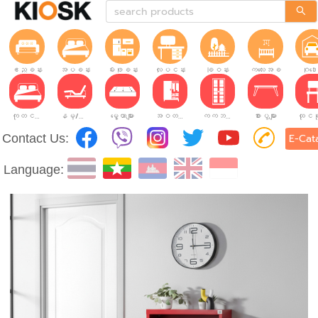
ဧည့်ခန်း
အိပ်ခန်း
မီးဖိုခန်း
လုပ်ငန်းခွင်
ခြံဝန်း
ကလေးအခန်း
ဂိုဒေ
ကုတင်များ
နိမ့်/မြင့်ချိန်ညှိနိုင်သော ကုတင်များ
မွေ့ယာများ
အဝတ်အစားဗီဒိုများ
ကက်ဘိနက်ဗီဒိုများ
စားပွဲများ
Contact Us:
E-Cat
Language: