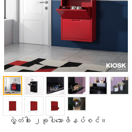
လွှဲတံခါး ၂ခုပါသောဖိနပ်စင်။