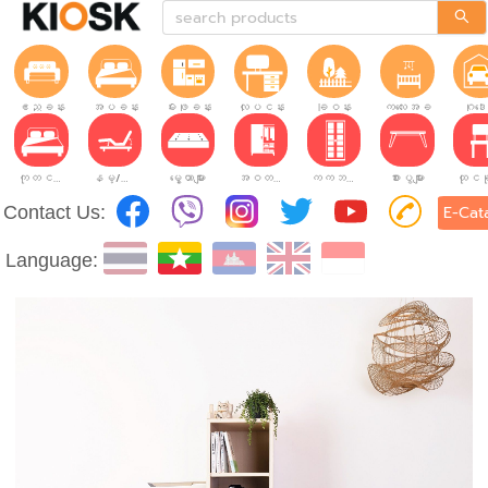
ဧည့်ခန်း
အိပ်ခန်း
မီးဖိုခန်း
လုပ်ငန်းခွင်
ခြံဝန်း
ကလေးအခန်း
ဂိုဒေ
ကုတင်များ
နိမ့်/မြင့်ချိန်ညှိနိုင်သော ကုတင်များ
မွေ့ယာများ
အဝတ်အစားဗီဒိုများ
ကက်ဘိနက်ဗီဒိုများ
စားပွဲများ
Contact Us:
E-Cat
Language: