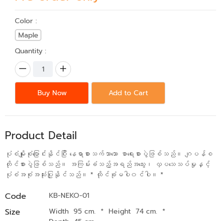
Color :
Maple
Quantity :
Buy Now
Add to Cart
Product Detail
ပုံစံမျိုးစုံပြောင်းနိုင်ပြီး နေရာစားသက်သာသော စာရေးစားပွဲဖြစ်သည်။ ဂျပန်စ
တိုင်စားပွဲဖြစ်သည်။ အကြမ်းခံသည့်အရည်အသွေး၊ လှပသေသပ်မှုနှင့်
ပုံစံအစုံအသုံးပြုနိုင်သည်။ * ထိုင်ခုံမပါ၀င်ပါ။ *
Code
KB-NEKO-01
Size
Width 95 cm.
*
Height 74 cm.
*