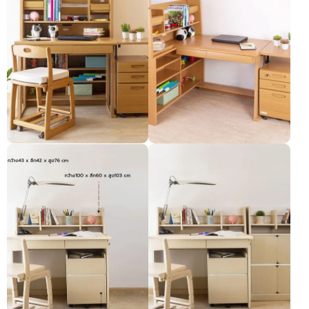
Otello ပရိဘောဂပစ္စည်းအစုံ
Otello ပရိဘောဂပစ္စည်းအစုံ
လိုက်-2 (ကလေးငယ်များအတွက်)
လိုက်-1 (ကလေးငယ်များအတွက်)
Pre-order only
Pre-order only