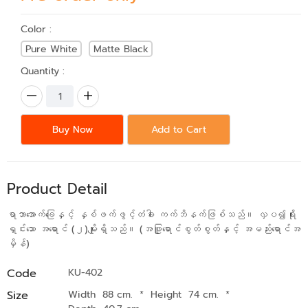
Color :
Pure White
Matte Black
Quantity :
Buy Now
Add to Cart
Product Detail
ရာဘာအောက်ခြေနှင့် နှစ်ဖက်ဖွင့်တံခါး ကက်ဘိနက်ဖြစ်သည်။ လှပ၍ရိုး
ရှင်းသော အရောင် (၂)မျိုးရှိသည်။ (အဖြူရောင်စွတ်စွတ်နှင့် အမည်းရောင်အ
မှိန်)
Code
KU-402
Size
Width 88 cm.
*
Height 74 cm.
*