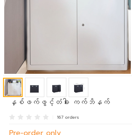
နှစ်ဖက်ဖွင့်တံခါး ကက်ဘိနက်
167 order
s
Pre-order only