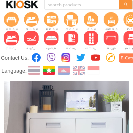
ဧည့်ခန်း
အိပ်ခန်း
မီးဖိုခန်း
လုပ်ငန်းခွင်
ခြံဝန်း
ကလေးအခန်း
ဂိုဒေ
ကုတင်များ
နိမ့်/မြင့်ချိန်ညှိနိုင်သော ကုတင်များ
မွေ့ယာများ
အဝတ်အစားဗီဒိုများ
ကက်ဘိနက်ဗီဒိုများ
စားပွဲများ
Contact Us:
E-Cat
Language: