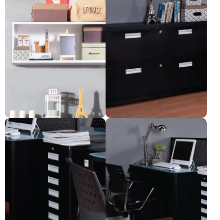
နံရံကပ်ဗီရိုငယ်။
အံဆွဲ (၂)ခုပါသော ဖိုင်ထည့်ရန်
ဗီရို။
Pre-order only
Pre-order only