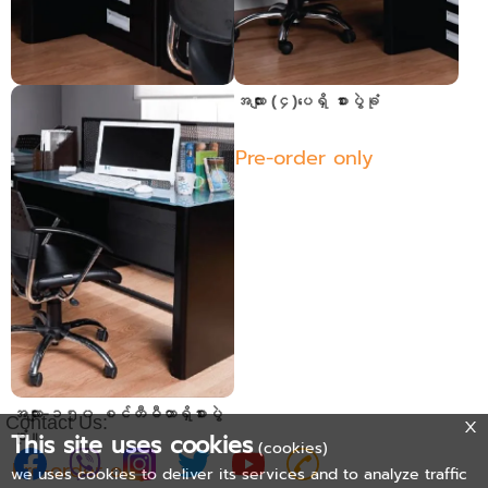
အံဆွဲ (၇)ခုပါသောဗီဒို
အလျား (၄)ပေရှိ စားပွဲခုံ
Pre-order only
Pre-order only
အလျား-၁၅၀ စင်တီမီတာရှိစားပွဲ
Contact Us:
ခုံ။
This site uses cookies
(cookies)
Pre-order only
we uses cookies to deliver its services and to analyze traffic