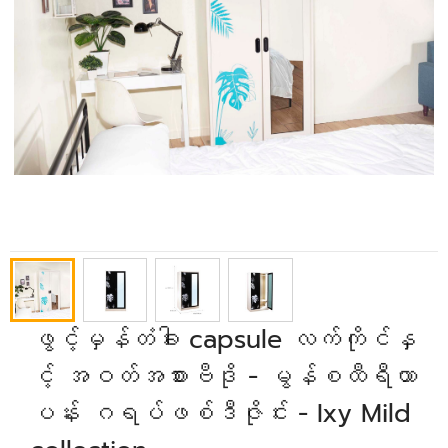
ဖွင့်မှန်တံခါး capsule လက်ကိုင်နှ
င့် အဝတ်အစားဗီဒို - မွန်စထီရီယာ
ပန်း ဂရပ်ဖစ်ဒီဇိုင်း - Ixy Mild