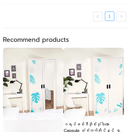
1
Recommend products
ဖွင့်မှန်တံခါး capsule
ဂရပ်ဖစ်ဒီဇိုင်းပုံပါသော
လက်ကိုင်နှင့် အဝတ်အစားဗီဒို -
Capsule ပုံစံလက်ကိုင်နှင့် ဖွ