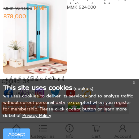
မွန်စထီရီယာပန်း ဂရပ်ဖစ်
င့်တံခါးအဝတ်အစားဗီဒို
MMK
MMK 924,000
MMK 924,000
ဒီဇိုင်း - Ixy Mild collection
878,000
နှစ်ဖက်ဖွင့်​ကြည့်မှန်တံခါးနှင့်
Contact Us:
ဗီရို။
This site uses cookies
(cookies)
MMK 1,518,000
we uses cookies to deliver its services and to analyze traffic
without collect personal data, execepted when you register
Download E-Catalog
for membership. Please click accept button or learn more
detail of
Privacy Policy
Accept
Home
Categories
Info
Cart
Account