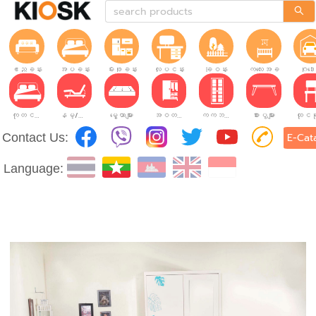
ဧည့်ခန်း
အိပ်ခန်း
မီးဖိုခန်း
လုပ်ငန်းခွင်
ခြံဝန်း
ကလေးအခန်း
ဂိုဒေ
ကုတင်များ
နိမ့်/မြင့်ချိန်ညှိနိုင်သော ကုတင်များ
မွေ့ယာများ
အဝတ်အစားဗီဒိုများ
ကက်ဘိနက်ဗီဒိုများ
စားပွဲများ
Contact Us:
E-Cat
Language: