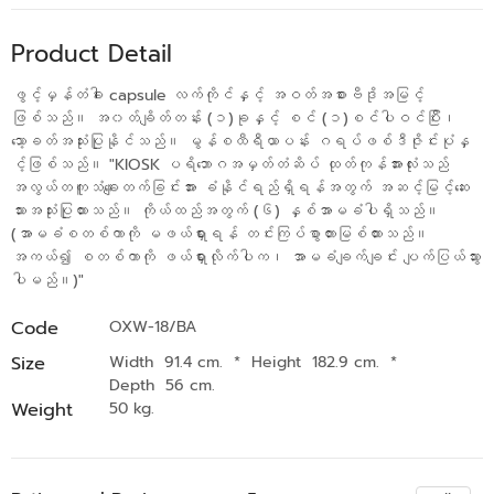
Product Detail
ဖွင့်မှန်တံခါး capsule လက်ကိုင်နှင့် အဝတ်အစားဗီဒိုအမြင့်
ဖြစ်သည်။ အ၀တ်ချိတ်တန်း (၁)ခုနှင့် စင် (၁)စင်ပါဝင်ပြီး၊
သော့ခတ်အသုံးပြုနိုင်သည်။ မွန်စထီရီယာပန်း ဂရပ်ဖစ်ဒီဇိုင်းပုံနှ
င့်ဖြစ်သည်။ "KIOSK ပရိဘောဂအမှတ်တံဆိပ် ထုတ်ကုန်အားလုံးသည်
အလွယ်တကူသံချေးတက်ခြင်းအား ခံနိုင်ရည်ရှိရန်အတွက် အဆင့်မြင့်ဆေး
သားအသုံးပြုထားသည်။ ကိုယ်ထည်အတွက် (၆) နှစ်အာမခံပါရှိသည်။
(အာမခံစတစ်ကာကို မဖယ်ရှားရန် တင်းကြပ်စွာတားမြစ်ထားသည်။
အကယ်၍ စတစ်ကာကို ဖယ်ရှားလိုက်ပါက၊ အာမခံချက်ချင်း ပျက်ပြယ်သွား
ပါမည်။)"
Code
OXW-18/BA
Size
Width 91.4 cm.
*
Height 182.9 cm.
*
Depth 56 cm.
Weight
50 kg.