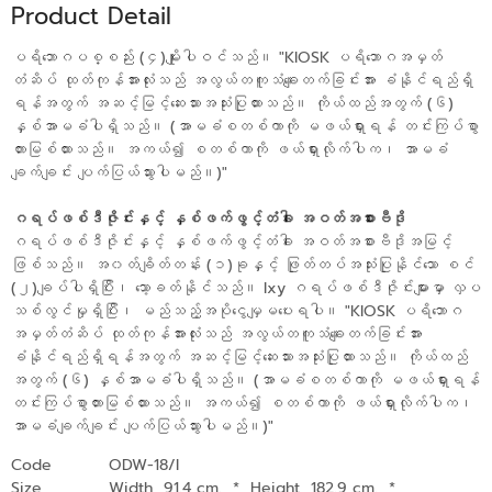
Product Detail
ပရိဘောဂပစ္စည်း (၄)မျိုးပါဝင်သည်။ "KIOSK ပရိဘောဂအမှတ်
တံဆိပ် ထုတ်ကုန်အားလုံးသည် အလွယ်တကူသံချေးတက်ခြင်းအား ခံနိုင်ရည်ရှိ
ရန်အတွက် အဆင့်မြင့်ဆေးသားအသုံးပြုထားသည်။ ကိုယ်ထည်အတွက် (၆)
နှစ်အာမခံပါရှိသည်။ (အာမခံစတစ်ကာကို မဖယ်ရှားရန် တင်းကြပ်စွာ
တားမြစ်ထားသည်။ အကယ်၍ စတစ်ကာကို ဖယ်ရှားလိုက်ပါက၊ အာမခံ
ချက်ချင်း ပျက်ပြယ်သွားပါမည်။)"
ဂရပ်ဖစ်ဒီဇိုင်းနှင့် နှစ်ဖက်ဖွင့်တံခါး အဝတ်အစားဗီဒို
ဂရပ်ဖစ်ဒီဇိုင်းနှင့် နှစ်ဖက်ဖွင့်တံခါး အဝတ်အစားဗီဒိုအမြင့်
ဖြစ်သည်။ အ၀တ်ချိတ်တန်း (၁)ခုနှင့် ဖြုတ်တပ်အသုံးပြုနိုင်သော စင်
(၂)ချပ်ပါရှိပြီး၊ သော့ခတ်နိုင်သည်။ Ixy ဂရပ်ဖစ်ဒီဇိုင်းများမှာ လှပ
သစ်လွင်မှုရှိပြီး၊ မည်သည့်အပိုငွေမျှမပေးရပါ။ "KIOSK ပရိဘောဂ
အမှတ်တံဆိပ် ထုတ်ကုန်အားလုံးသည် အလွယ်တကူသံချေးတက်ခြင်းအား
ခံနိုင်ရည်ရှိရန်အတွက် အဆင့်မြင့်ဆေးသားအသုံးပြုထားသည်။ ကိုယ်ထည်
အတွက် (၆) နှစ်အာမခံပါရှိသည်။ (အာမခံစတစ်ကာကို မဖယ်ရှားရန်
တင်းကြပ်စွာတားမြစ်ထားသည်။ အကယ်၍ စတစ်ကာကို ဖယ်ရှားလိုက်ပါက၊
အာမခံချက်ချင်း ပျက်ပြယ်သွားပါမည်။)"
Code
ODW-18/I
Size
Width 91.4 cm.
*
Height 182.9 cm.
*