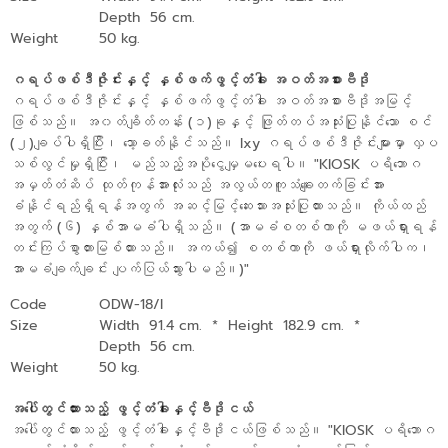
Depth 56 cm.
Weight
50 kg.
ဂရပ်ဖစ်ဒီဇိုင်းနှင့် နှစ်ဖက်ဖွင့်တံခါး အဝတ်အစားဗီဒို
ဂရပ်ဖစ်ဒီဇိုင်းနှင့် နှစ်ဖက်ဖွင့်တံခါး အဝတ်အစားဗီဒိုအမြင့်
ဖြစ်သည်။ အ၀တ်ချိတ်တန်း (၁)ခုနှင့် ဖြုတ်တပ်အသုံးပြုနိုင်သော စင်
(၂)ချပ်ပါရှိပြီး၊ သော့ခတ်နိုင်သည်။ Ixy ဂရပ်ဖစ်ဒီဇိုင်းများမှာ လှပ
သစ်လွင်မှုရှိပြီး၊ မည်သည့်အပိုငွေမျှမပေးရပါ။ "KIOSK ပရိဘောဂ
အမှတ်တံဆိပ် ထုတ်ကုန်အားလုံးသည် အလွယ်တကူသံချေးတက်ခြင်းအား
ခံနိုင်ရည်ရှိရန်အတွက် အဆင့်မြင့်ဆေးသားအသုံးပြုထားသည်။ ကိုယ်ထည်
အတွက် (၆) နှစ်အာမခံပါရှိသည်။ (အာမခံစတစ်ကာကို မဖယ်ရှားရန်
တင်းကြပ်စွာတားမြစ်ထားသည်။ အကယ်၍ စတစ်ကာကို ဖယ်ရှားလိုက်ပါက၊
အာမခံချက်ချင်း ပျက်ပြယ်သွားပါမည်။)"
Code
ODW-18/I
Size
Width 91.4 cm.
*
Height 182.9 cm.
*
Depth 56 cm.
Weight
50 kg.
အပေါ်တွင်ထားသည့် ဖွင့်တံခါးနှင့်ဗီဒိုငယ်
အပေါ်တွင်ထားသည့် ဖွင့်တံခါးနှင့်ဗီဒိုငယ်ဖြစ်သည်။ "KIOSK ပရိဘောဂ