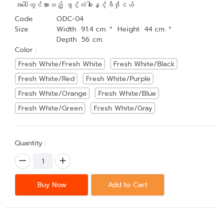
အပေါ်တွင်ထားသည့် ဖွင့်တံခါးနှင့်ဗီဒိုငယ်
Code
ODC-04
Size
Width 91.4 cm. * Height 44 cm. *
Depth 56 cm.
Color :
Fresh White/Fresh White
Fresh White/Black
Fresh White/Red
Fresh White/Purple
Fresh White/Orange
Fresh White/Blue
Fresh White/Green
Fresh White/Gray
Quantity :
Buy Now
Add to Cart