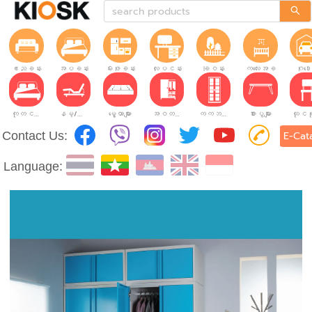
ဧည့်ခန်း
အိပ်ခန်း
မီးဖိုခန်း
လုပ်ငန်းခွင်
ခြံဝန်း
ကလေးအခန်း
ဂိုဒေ
ကုတင်များ
နိမ့်/မြင့်ချိန်ညှိနိုင်သော ကုတင်များ
မွေ့ယာများ
အဝတ်အစားဗီဒိုများ
ကက်ဘိနက်ဗီဒိုများ
စားပွဲများ
Contact Us:
E-Cat
Language: