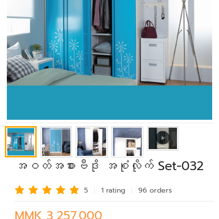
အဝတ်အစားဗီဒို အစုံလိုက် Set-032
5
1 rating
96 order
s
MMK 3,257,000