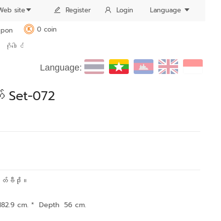
Web site
Register
Login
Language
0 coin
pon
K
ဂိုဒေါင်
Language:
် Set-072
၀တ်ဗီဒို။
182.9 cm. * Depth 56 cm.