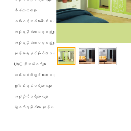
မီးခံသေတ္တာများ
စတီးနှင့်သစ်သားပေါင်းစပ်ထားသော ပရိဘောဂများ
အပိုရနိုင်သောပစ္စည်းများ
အပိုရနိုင်သောပစ္စည်းများ
ကျန်းမာရေးနှင့်ဆိုင်သောပစ္စည်းများ
UVC ပိုးသတ်စက်များ
ဆန်းသစ်တီထွင်ထားသောပစ္စည်းများ
လှူဒါန်းရန်ပရိဘောဂများ
အစုံလိုက်ပရိဘောဂများ
တွဲဖက်ရနိုင်သော ကုန်ပစ္စည်းများ