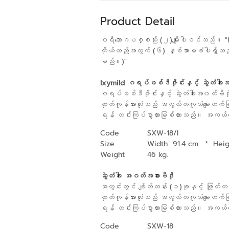
Product Detail
ပရိဘောဂပစ္စည်း (၂)မျိုးပါဝင်သည်။ "KI
ကိုယ်ထည်အတွက် (၆) နှစ်အာမခံပါရှိသည်
မည်။)"
Ixymild ဂရပ်ဖစ်ဒီဇိုင်းနှင့် ဆွဲတံခါ
ဂရပ်ဖစ်ဒီဇိုင်းနှင့် ဆွဲတံခါးအ၀တ်ဗီ
ထုတ်ကုန်အားလုံးသည် အလွယ်တကူသံချေးတက်
ရန် တင်းကြပ်စွာတားမြစ်ထားသည်။ အကယ်၍
Code
SXW-18/I
Size
Width 91.4 cm.
*
Heig
Weight
46 kg.
ဆွဲတံခါး အဝတ်အစားဗီဒို
အတွင်းတွင် ချိတ်တန်း (၁)ခုနှင့် ဖြုတ်တ
ထုတ်ကုန်အားလုံးသည် အလွယ်တကူသံချေးတက်
ရန် တင်းကြပ်စွာတားမြစ်ထားသည်။ အကယ်၍
Code
SXW-18