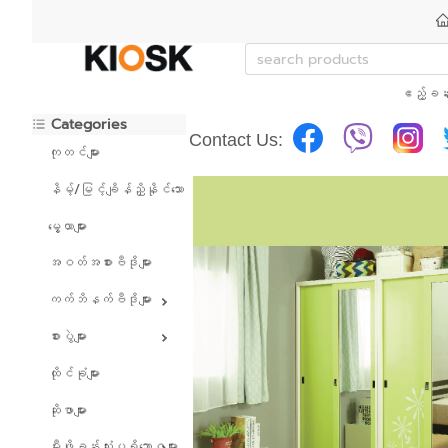
ဧည့်ခန်
Categories
Contact Us:
ကုတင်များ
နိမ့်/မြင့်ချိန်ညှိနိုင်သော ကုတင်များ
မွေ့ယာများ
အဝတ်အစားဗီဒိုများ
ကက်ဘိနက်ဗီဒိုများ
စားပွဲများ
ထိုင်ခုံများ
ဆိုဖာများ
မီးဖိုခန်းသုံးပရိဘောဂများ