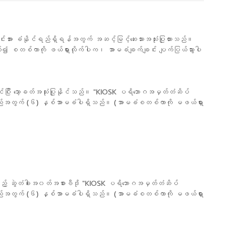
ား ခံနိုင်ရည်ရှိရန်အတွက် အဆင့်မြင့်ဆေးသားအသုံးပြုထားသည်။
စတစ်ကာကို ဖယ်ရှားလိုက်ပါက၊ အာမခံချက်ချင်း ပျက်ပြယ်သွားပါ
ြီး သော့ခတ်အသုံးပြုနိုင်သည်။ "KIOSK ပရိဘောဂအမှတ်တံဆိပ်
ုယ်ထည်အတွက် (၆) နှစ်အာမခံပါရှိသည်။ (အာမခံစတစ်ကာကို မဖယ်ရှား
ုင်သည့် ဆွဲတံခါးအ၀တ်အစားဗီဒို "KIOSK ပရိဘောဂအမှတ်တံဆိပ်
ုယ်ထည်အတွက် (၆) နှစ်အာမခံပါရှိသည်။ (အာမခံစတစ်ကာကို မဖယ်ရှား