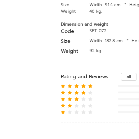
Size
Width 91.4 cm.
*
Heig
Weight
46 kg.
Dimension and weight
Code
SET-072
Size
Width 182.8 cm.
*
Hei
Weight
92 kg.
Rating and Reviews
all