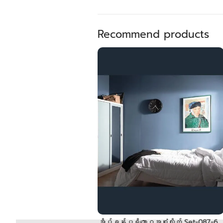
Recommend products
အိပ်ခန်းပရိဘောဂအစုံလိုက် Set-087-6