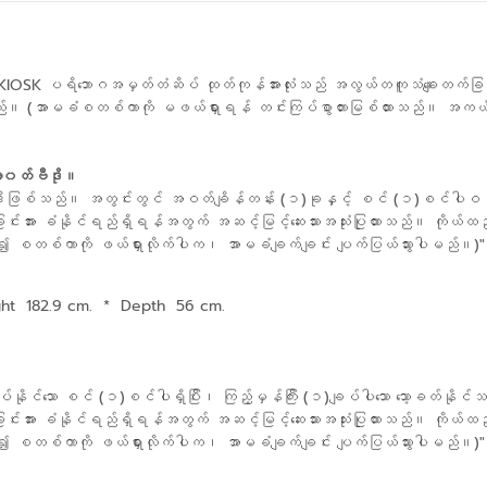
OSK ပရိဘောဂအမှတ်တံဆိပ် ထုတ်ကုန်အားလုံးသည် အလွယ်တကူသံချေးတက်ခြင်းအ
။ (အာမခံစတစ်ကာကို မဖယ်ရှားရန် တင်းကြပ်စွာတားမြစ်ထားသည်။ အကယ်၍ 
းအ၀တ်ဗီဒို။
ဒိုဖြစ်သည်။ အတွင်းတွင် အဝတ်ချိန်တန်း (၁)ခုနှင့် စင် (၁)စင်ပါဝင်ပ
ခြင်းအား ခံနိုင်ရည်ရှိရန်အတွက် အဆင့်မြင့်ဆေးသားအသုံးပြုထားသည်။ ကိ
 စတစ်ကာကို ဖယ်ရှားလိုက်ပါက၊ အာမခံချက်ချင်း ပျက်ပြယ်သွားပါမည်။)"
ht 182.9 cm.
*
Depth 56 cm.
ပ်နိုင်သော စင် (၁)စင်ပါရှိပြီး၊ ကြည့်မှန်ကြီး (၁)ချပ်ပါသော သော့ခတ်နိ
ခြင်းအား ခံနိုင်ရည်ရှိရန်အတွက် အဆင့်မြင့်ဆေးသားအသုံးပြုထားသည်။ ကိ
 စတစ်ကာကို ဖယ်ရှားလိုက်ပါက၊ အာမခံချက်ချင်း ပျက်ပြယ်သွားပါမည်။)"