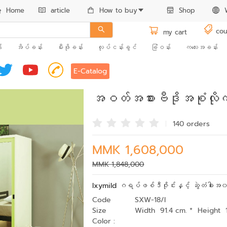
Home
article
How to buy
Shop
cou
my cart
း
အိပ်ခန်း
မီးဖိုခန်း
လုပ်ငန်းခွင်
ခြံဝန်း
ကလေးအခန်း
E-Catalog
အဝတ်အစားဗီဒိုအစုံလိုက
140 order
s
MMK 1,608,000
MMK 1,848,000
Ixymild ဂရပ်ဖစ်ဒီဇိုင်းနှင့် ဆွဲတံခါးအ
Code
SXW-18/I
Size
Width 91.4 cm. * Height 
Color :