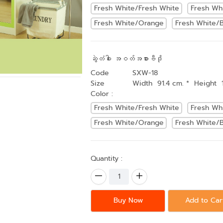
Fresh White/Fresh White
Fresh Wh
Fresh White/Orange
Fresh White/B
ဆွဲတံခါး အဝတ်အစားဗီဒို
Code
SXW-18
Size
Width 91.4 cm. * Height 
Color :
Fresh White/Fresh White
Fresh Wh
Fresh White/Orange
Fresh White/B
Quantity :
Buy Now
Add to Car